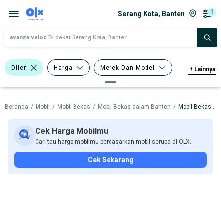
1
Serang Kota, Banten
avanza veloz
Di dekat Serang Kota, Banten
Diler
Harga
Merek Dan Model
+
Lainnya
Tahun
Tipe Bodi
Beranda
/
Mobil
/
Mobil Bekas
/
Mobil Bekas dalam Banten
/
Mobil Bekas dalam Serang Kota
Tipe Membership
Cek Harga Mobilmu
Cari tau harga mobilmu berdasarkan mobil serupa di OLX.
Cek Sekarang