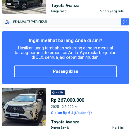
Toyota Avanza
Tangerang
5 hari yang lalu
i
PENJUAL TERVERIFIKASI
Ingin melihat barang Anda di sini?
Hasilkan uang tambahan sekarang dengan menjual
barang-barang di komunitas Anda. Ayo mulai berjualan
di OLX, semua jadi cepat dan mudah.
pasang iklan
Rp 267.000.000
2025 - 0-5.000 km
Cicilan Rp 6.4 jt/bulan
Toyota Avanza
Duren Sawit
Hari ini