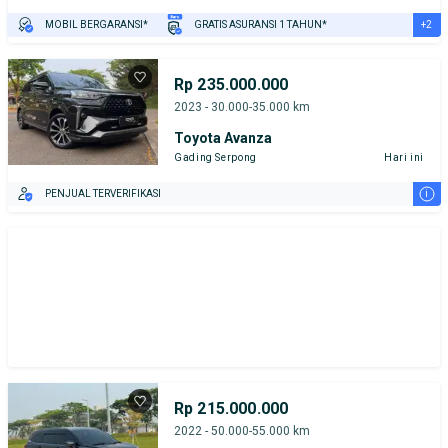
+2
MOBIL BERGARANSI*
GRATIS ASURANSI 1 TAHUN*
TEST DRIVE DARI RUMAH
GRATIS BIAYA JASA PERAWATAN*
Rp 235.000.000
2023 - 30.000-35.000 km
Toyota Avanza
Gading Serpong
Hari ini
i
PENJUAL TERVERIFIKASI
Rp 215.000.000
2022 - 50.000-55.000 km