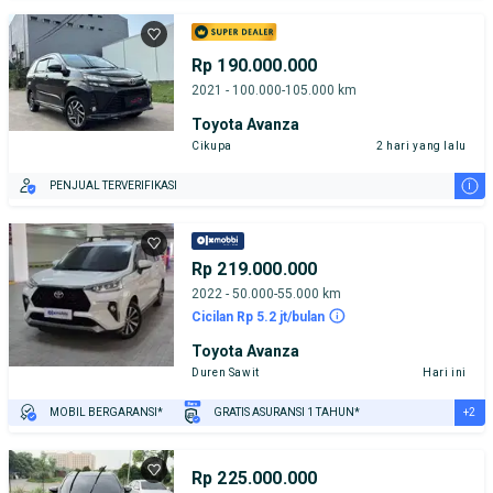
TEST DRIVE DARI RUMAH
GRATIS BIAYA JASA PERAWATAN*
Rp 190.000.000
2021 - 100.000-105.000 km
Toyota Avanza
Cikupa
2 hari yang lalu
i
PENJUAL TERVERIFIKASI
Rp 219.000.000
2022 - 50.000-55.000 km
Cicilan Rp 5.2 jt/bulan
Toyota Avanza
Duren Sawit
Hari ini
+2
MOBIL BERGARANSI*
GRATIS ASURANSI 1 TAHUN*
TEST DRIVE DARI RUMAH
GRATIS BIAYA JASA PERAWATAN*
Rp 225.000.000