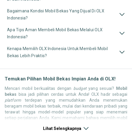
Bagaimana Kondisi Mobil Bekas Yang Dijual Di OLX
Indonesia?
Apa Tips Aman Membeli Mobil Bekas Melalui OLX
Indonesia?
Kenapa Memilih OLX Indonesia Untuk Membeli Mobil
Bekas Lebih Praktis?
Temukan Pilihan Mobil Bekas Impian Anda di OLX!
Mencari mobil berkualitas dengan
budget
yang sesuai?
Mobil
bekas
bisa jadi pilihan cerdas untuk Anda! OLX hadir sebagai
platform
terdepan yang memudahkan Anda menemukan
beragam mobil bekas terbaik, mulai dari kendaraan pribadi yang
terawat hingga model-model populer yang siap menemani
setiap perjalanan Anda. Kami memahami bahwa memilih mobil
bekas butuh kepercayaan, oleh karena itu OLX menyediakan
Lihat Selengkapnya
ribuan daftar dari penjual terpercaya di seluruh Indonesia.