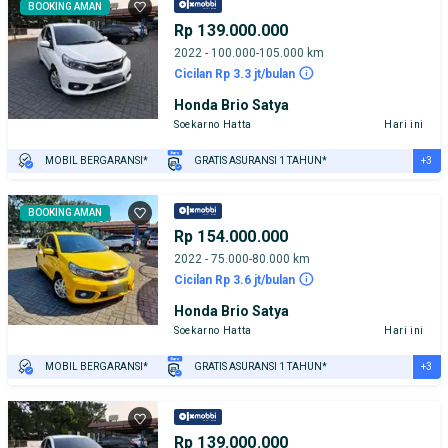
PENJUAL TERVERIFIKASI
BOOKING AMAN
Rp 139.000.000
2022 - 100.000-105.000 km
Cicilan Rp 3.3 jt/bulan
Honda Brio Satya
Soekarno Hatta
Hari ini
+3
MOBIL BERGARANSI*
GRATIS ASURANSI 1 TAHUN*
TEST DRIVE DARI RUMAH
GRATIS BIAYA JASA PERAWATAN*
PENJUAL TERVERIFIKASI
BOOKING AMAN
Rp 154.000.000
2022 - 75.000-80.000 km
Cicilan Rp 3.6 jt/bulan
Honda Brio Satya
Soekarno Hatta
Hari ini
+3
MOBIL BERGARANSI*
GRATIS ASURANSI 1 TAHUN*
TEST DRIVE DARI RUMAH
GRATIS BIAYA JASA PERAWATAN*
PENJUAL TERVERIFIKASI
Rp 139.000.000