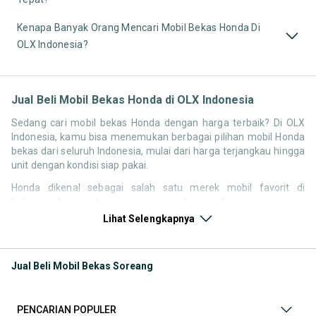
Kenapa Banyak Orang Mencari Mobil Bekas Honda Di
OLX Indonesia?
Jual Beli Mobil Bekas Honda di OLX Indonesia
Sedang cari mobil bekas Honda dengan harga terbaik? Di OLX
Indonesia, kamu bisa menemukan berbagai pilihan mobil Honda
bekas dari seluruh Indonesia, mulai dari harga terjangkau hingga
unit dengan kondisi siap pakai.
Honda dikenal sebagai salah satu merek mobil favorit di
Indonesia karena desainnya yang modern, performa mesin yang
responsif, serta kenyamanan berkendara. Tidak heran jika
Lihat Selengkapnya
pencarian seperti mobil bekas Honda, harga Honda bekas, atau
Honda second terbaik terus tinggi setiap waktu.
Jual Beli Mobil Bekas Soreang
Melalui halaman ini, kamu bisa langsung membandingkan
berbagai listing mobil bekas Honda berdasarkan harga, tahun,
lokasi, hingga tipe kendaraan tanpa perlu berpindah platform.
PENCARIAN POPULER