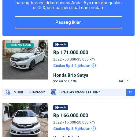
barang-barang di komunitas Anda. Ayo mulai berjualan
di OLX, semua jadi cepat dan mudah.
pasang iklan
BOOKING AMAN
Rp 171.000.000
2022 - 30.000-35.000 km
Cicilan Rp 4.1 jt/bulan
Honda Brio Satya
Soekarno Hatta
Hari ini
+2
MOBIL BERGARANSI*
GRATIS ASURANSI 1 TAHUN*
TEST DRIVE DARI RUMAH
GRATIS BIAYA JASA PERAWATAN*
Rp 166.000.000
2022 - 15.000-20.000 km
Cicilan Rp 3.9 jt/bulan