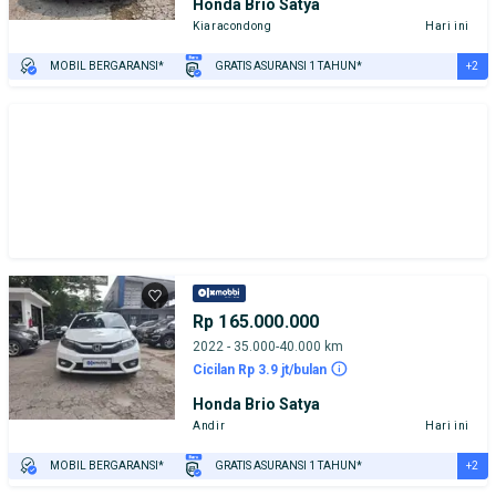
Honda Brio Satya
Kiaracondong
Hari ini
+2
MOBIL BERGARANSI*
GRATIS ASURANSI 1 TAHUN*
TEST DRIVE DARI RUMAH
GRATIS BIAYA JASA PERAWATAN*
Rp 165.000.000
2022 - 35.000-40.000 km
Cicilan Rp 3.9 jt/bulan
Honda Brio Satya
Andir
Hari ini
+2
MOBIL BERGARANSI*
GRATIS ASURANSI 1 TAHUN*
TEST DRIVE DARI RUMAH
GRATIS BIAYA JASA PERAWATAN*