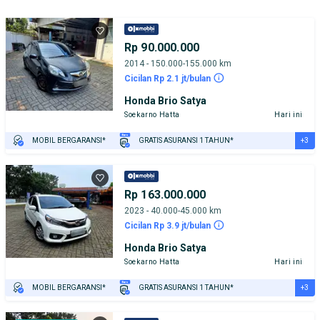
Rp 90.000.000
2014 - 150.000-155.000 km
Cicilan Rp 2.1 jt/bulan
Honda Brio Satya
Soekarno Hatta
Hari ini
+3
MOBIL BERGARANSI*
GRATIS ASURANSI 1 TAHUN*
TEST DRIVE DARI RUMAH
GRATIS BIAYA JASA PERAWATAN*
PENJUAL TERVERIFIKASI
Rp 163.000.000
2023 - 40.000-45.000 km
Cicilan Rp 3.9 jt/bulan
Honda Brio Satya
Soekarno Hatta
Hari ini
+3
MOBIL BERGARANSI*
GRATIS ASURANSI 1 TAHUN*
TEST DRIVE DARI RUMAH
GRATIS BIAYA JASA PERAWATAN*