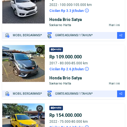
2022 - 100.000-105.000 km
Cicilan Rp 3.3 jt/bulan
Honda Brio Satya
Soekarno Hatta
Hari ini
+2
MOBIL BERGARANSI*
GRATIS ASURANSI 1 TAHUN*
TEST DRIVE DARI RUMAH
GRATIS BIAYA JASA PERAWATAN*
Rp 109.000.000
2017 - 80.000-85.000 km
Cicilan Rp 2.6 jt/bulan
Honda Brio Satya
Soekarno Hatta
Hari ini
+2
MOBIL BERGARANSI*
GRATIS ASURANSI 1 TAHUN*
TEST DRIVE DARI RUMAH
GRATIS BIAYA JASA PERAWATAN*
Rp 154.000.000
2022 - 75.000-80.000 km