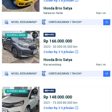
Cicilan Rp 3.6 jt/bulan
Honda Brio Satya
Soekarno Hatta
Hari ini
+2
MOBIL BERGARANSI*
GRATIS ASURANSI 1 TAHUN*
TEST DRIVE DARI RUMAH
GRATIS BIAYA JASA PERAWATAN*
BOOKING AMAN
Rp 166.000.000
2023 - 30.000-35.000 km
Cicilan Rp 3.9 jt/bulan
Honda Brio Satya
Kiaracondong
Hari ini
+3
MOBIL BERGARANSI*
GRATIS ASURANSI 1 TAHUN*
TEST DRIVE DARI RUMAH
GRATIS BIAYA JASA PERAWATAN*
PENJUAL TERVERIFIKASI
BOOKING AMAN
Rp 148.000.000
2021 - 75.000-80.000 km
Cicilan Rp 3.5 jt/bulan