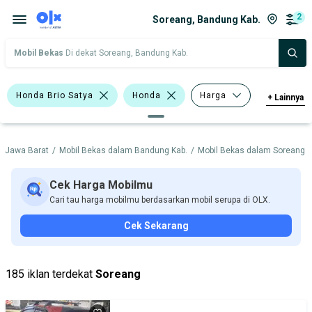
2
Soreang, Bandung Kab.
Mobil Bekas
Di dekat Soreang, Bandung Kab.
Honda Brio Satya
Honda
Harga
+
Lainnya
Merek Dan Model
Tahun
m Jawa Barat
/
Mobil Bekas dalam Bandung Kab.
/
Mobil Bekas dalam Soreang
/
Tipe Bodi
Tipe Membership
Cek Harga Mobilmu
Cari tau harga mobilmu berdasarkan mobil serupa di OLX.
Cek Sekarang
185 iklan terdekat
Soreang