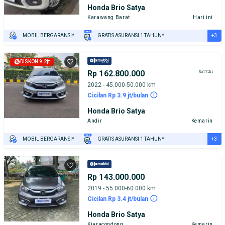
Honda Brio Satya
Karawang Barat
Hari ini
+3
MOBIL BERGARANSI*
GRATIS ASURANSI 1 TAHUN*
TEST DRIVE DARI RUMAH
GRATIS BIAYA JASA PERAWATAN*
PENJUAL TERVERIFIKASI
DISKON 9.2jt
Rp 162.800.000
Rp172jt
2022 - 45.000-50.000 km
Cicilan Rp 3.9 jt/bulan
Honda Brio Satya
Andir
Kemarin
+3
MOBIL BERGARANSI*
GRATIS ASURANSI 1 TAHUN*
TEST DRIVE DARI RUMAH
GRATIS BIAYA JASA PERAWATAN*
PENJUAL TERVERIFIKASI
Rp 143.000.000
2019 - 55.000-60.000 km
Cicilan Rp 3.4 jt/bulan
Honda Brio Satya
Kiaracondong
Kemarin