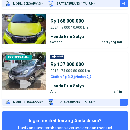
+2
MOBIL BERGARANSI*
GRATIS ASURANSI 1 TAHUN*
TEST DRIVE DARI RUMAH
GRATIS BIAYA JASA PERAWATAN*
Rp 168.000.000
2024 - 5.000-10.000 km
Honda Brio Satya
Soreang
6 hari yang lalu
BOOKING AMAN
Rp 137.000.000
2018 - 75.000-80.000 km
Cicilan Rp 3.2 jt/bulan
Honda Brio Satya
Andir
Hari ini
+2
MOBIL BERGARANSI*
GRATIS ASURANSI 1 TAHUN*
TEST DRIVE DARI RUMAH
GRATIS BIAYA JASA PERAWATAN*
Ingin melihat barang Anda di sini?
Hasilkan uang tambahan sekarang dengan menjual