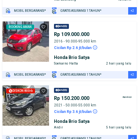
+2
MOBIL BERGARANSI*
GRATIS ASURANSI 1 TAHUN*
TEST DRIVE DARI RUMAH
GRATIS BIAYA JASA PERAWATAN*
BOOKING AMAN
Rp 109.000.000
2016 - 90.000-95.000 km
Cicilan Rp 2.6 jt/bulan
Honda Brio Satya
Soekarno Hatta
2 hari yang lalu
+2
MOBIL BERGARANSI*
GRATIS ASURANSI 1 TAHUN*
TEST DRIVE DARI RUMAH
GRATIS BIAYA JASA PERAWATAN*
DISKON 800rb
Rp 150.200.000
Rp151jt
2021 - 50.000-55.000 km
Cicilan Rp 3.6 jt/bulan
Honda Brio Satya
Andir
5 hari yang lalu
+2
MOBIL BERGARANSI*
GRATIS ASURANSI 1 TAHUN*