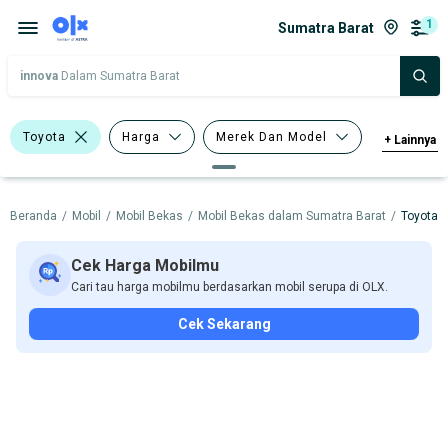
1
Sumatra Barat
innova
Dalam Sumatra Barat
Toyota
Harga
Merek Dan Model
+
Lainnya
Tahun
Tipe Bodi
Beranda
/
Mobil
/
Mobil Bekas
/
Mobil Bekas dalam Sumatra Barat
/
Toyota
Tipe Membership
Cek Harga Mobilmu
Cari tau harga mobilmu berdasarkan mobil serupa di OLX.
Cek Sekarang