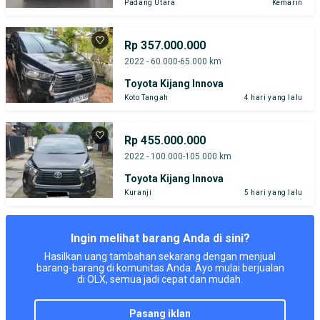
Padang Utara
Kemarin
Rp 357.000.000
2022 - 60.000-65.000 km
Toyota Kijang Innova
Koto Tangah
4 hari yang lalu
Rp 455.000.000
2022 - 100.000-105.000 km
Toyota Kijang Innova
Kuranji
5 hari yang lalu
Ingin melihat barang Anda di sini?
Hasilkan uang tambahan sekarang dengan menjual
barang-barang di komunitas Anda. Ayo mulai berjualan
di OLX, semua jadi cepat dan mudah.
pasang iklan