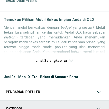
Bekas Lebih Praktis?
Temukan Pilihan Mobil Bekas Impian Anda di OLX!
Mencari mobil berkualitas dengan
budget
yang sesuai?
Mobil
bekas
bisa jadi pilihan cerdas untuk Anda! OLX hadir sebagai
platform
terdepan yang memudahkan Anda menemukan
beragam mobil bekas terbaik, mulai dari kendaraan pribadi yang
terawat hingga model-model populer yang siap menemani
setiap perjalanan Anda. Kami memahami bahwa memilih mobil
bekas butuh kepercayaan, oleh karena itu OLX menyediakan
Lihat Selengkapnya
ribuan daftar dari penjual terpercaya di seluruh Indonesia.
Jelajahi sekarang dan temukan mobil bekas yang paling sesuai
dengan gaya hidup, kebutuhan, dan
budget
Anda!
Jual Beli Mobil X-Trail Bekas di Sumatra Barat
Memilih
mobil bekas
yang tepat tentu bukan perkara mudah.
Apakah Anda mencari mobil keluarga yang luas, SUV yang
tangguh untuk petualangan, sedan yang elegan untuk tampilan
PENCARIAN POPULER
berkelas, atau mobil kota yang irit dan lincah? Di OLX, Anda akan
menemukan berbagai pilihan mobil bekas dari berbagai merek
dan tipe. Kami hadir untuk memastikan pengalaman jual beli
mobil bekas Anda berjalan lancar, efisien, dan menyenangkan.
KATEGORI