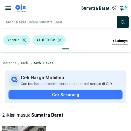
6
Sumatra Barat
Mobil Bekas
Dalam Sumatra Barat
Bensin
<1.000 Cc
+
Lainnya
>1.000 - 1.500 Cc
Beranda
/
Mobil
/
Mobil Bekas
Bursa Mobil Blok M Plaza
Bursa Blok M Mall
Cek Harga Mobilmu
Cari tau harga mobilmu berdasarkan mobil serupa di OLX.
Bursa Taman Palem Cengkareng
Cek Sekarang
Bursa BEZ Paramount Serpong
SUV
Nissan X-Trail
Daihatsu
2 iklan masuk
Sumatra Barat
Mitsubishi
Nissan
Toyota