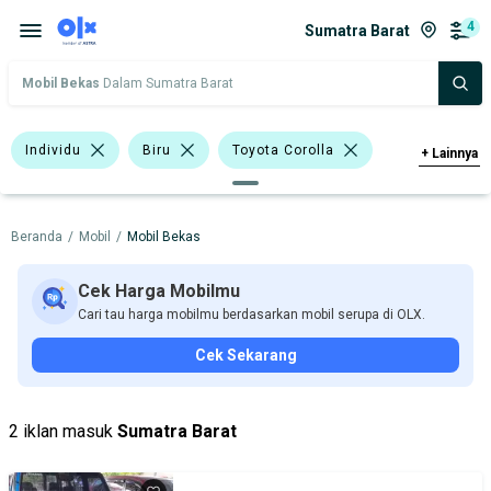
4
Sumatra Barat
Mobil Bekas
Dalam Sumatra Barat
Individu
Biru
Toyota Corolla
+
Lainnya
Toyota Kijang
Datsun
Toyota
Beranda
/
Mobil
/
Mobil Bekas
Volkswagen
Harga
Merek Dan Model
Tahun
Cek Harga Mobilmu
Cari tau harga mobilmu berdasarkan mobil serupa di OLX.
Tipe Bodi
Tipe Membership
Cek Sekarang
2 iklan masuk
Sumatra Barat