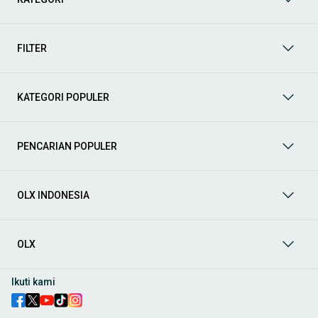
Yuk, lihat berbagai penawaran mobil bekas yang bisa
mendukung mobilitas Anda sekarang juga! Berikut adalah
kategori lainnya yang bisa Anda temukan:
FILTER
Mobil
: Temukan berbagai pilihan mobil berkualitas dan
terpercaya di OLX! Dapatkan penawaran terbaik untuk
berbagai jenis mobil baru maupun bekas dengan kondisi
KATEGORI POPULER
prima dan riwayat yang jelas. Mulai dari Honda, Toyota,
Suzuki, hingga Mitsubishi, tersedia berbagai model MPV, SUV,
Sedan, dan lainnya.
PENCARIAN POPULER
Aksesoris Mobil
: Lengkapi tampilan dan fungsionalitas mobil
Anda dengan
aksesoris mobil
terbaik dari OLX! Temukan
beragam pilihan produk berkualitas tinggi, mulai dari
aksesoris interior seperti sarung jok dan karpet, hingga
OLX INDONESIA
aksesoris eksterior seperti
body kit
dan
roof rack
.
Audio Mobil
: Nikmati perjalanan Anda dengan pengalaman
audio terbaik bersama
audio mobil
dari OLX! Tersedia
OLX
berbagai pilihan
head unit
, speaker, amplifier, subwoofer,
hingga instalasi audio profesional. Cocok untuk Anda yang
ingin meningkatkan kualitas suara dalam kabin
mobil
,
Ikuti kami
menjadikan setiap perjalanan lebih menyenangkan.
Spare Part Mobil
: Jaga performa
mobil
Anda dengan
spare