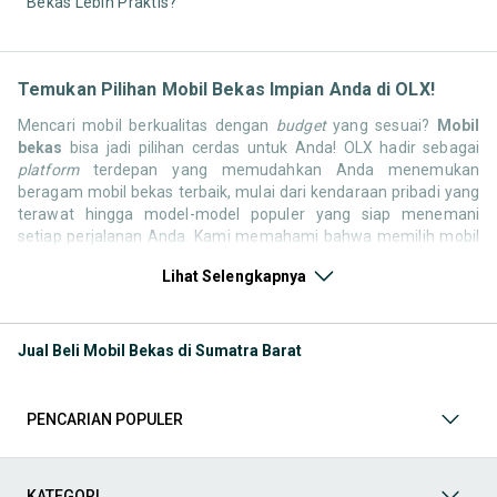
Bekas Lebih Praktis?
Temukan Pilihan Mobil Bekas Impian Anda di OLX!
Mencari mobil berkualitas dengan
budget
yang sesuai?
Mobil
bekas
bisa jadi pilihan cerdas untuk Anda! OLX hadir sebagai
platform
terdepan yang memudahkan Anda menemukan
beragam mobil bekas terbaik, mulai dari kendaraan pribadi yang
terawat hingga model-model populer yang siap menemani
setiap perjalanan Anda. Kami memahami bahwa memilih mobil
bekas butuh kepercayaan, oleh karena itu OLX menyediakan
Lihat Selengkapnya
ribuan daftar dari penjual terpercaya di seluruh Indonesia.
Jelajahi sekarang dan temukan mobil bekas yang paling sesuai
dengan gaya hidup, kebutuhan, dan
budget
Anda!
Jual Beli Mobil Bekas di Sumatra Barat
Memilih
mobil bekas
yang tepat tentu bukan perkara mudah.
Apakah Anda mencari mobil keluarga yang luas, SUV yang
tangguh untuk petualangan, sedan yang elegan untuk tampilan
PENCARIAN POPULER
berkelas, atau mobil kota yang irit dan lincah? Di OLX, Anda akan
menemukan berbagai pilihan mobil bekas dari berbagai merek
dan tipe. Kami hadir untuk memastikan pengalaman jual beli
mobil bekas Anda berjalan lancar, efisien, dan menyenangkan.
KATEGORI