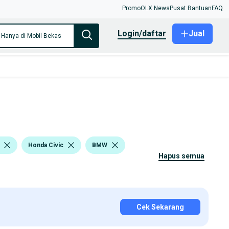
Promo
OLX News
Pusat Bantuan
FAQ
login/daftar
Jual
Hanya di Mobil Bekas
Honda Civic
BMW
hapus semua
Cek Sekarang