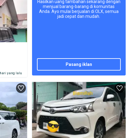
Hasilkan uang tambahan sekarang dengan
menjual barang-barang di komunitas
Anda. Ayo mulai berjualan di OLX, semua
jadi cepat dan mudah.
pasang iklan
 hari yang lalu