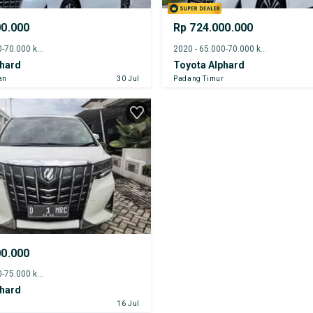
00.000
Rp 724.000.000
2020 - 65.000-70.000 km
2020 - 65.000-70.000 km
phard
Toyota Alphard
an
30 Jul
Padang Timur
00.000
2021 - 70.000-75.000 km
phard
r
16 Jul