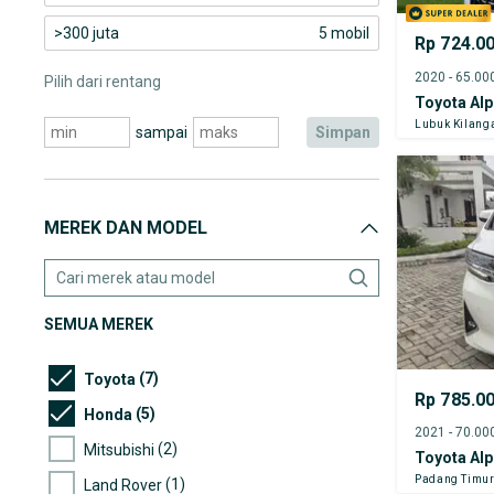
>300 juta
5 mobil
Rp 724.0
Pilih dari rentang
Toyota Al
Lubuk Kilang
sampai
simpan
MEREK DAN MODEL
SEMUA MEREK
(7)
Toyota
Rp 785.0
(5)
Honda
(2)
Mitsubishi
Toyota Al
Padang Timu
(1)
Land Rover