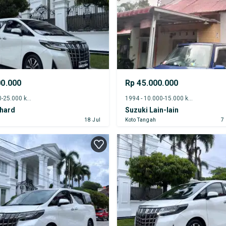
00.000
Rp 45.000.000
2023 - 20.000-25.000 km
1994 - 10.000-15.000 km
phard
Suzuki Lain-lain
r
18 Jul
Koto Tangah
7