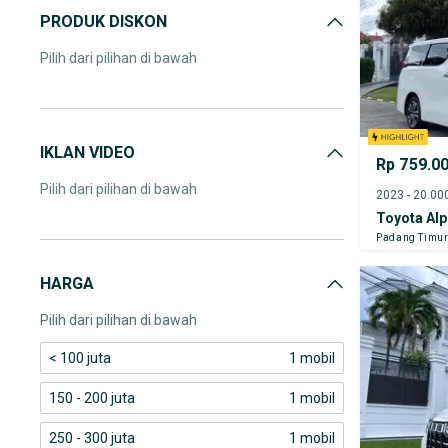
PRODUK DISKON
Pilih dari pilihan di bawah
IKLAN VIDEO
Rp 759.0
Pilih dari pilihan di bawah
Toyota Al
Padang Timu
HARGA
Pilih dari pilihan di bawah
< 100 juta
1 mobil
150 - 200 juta
1 mobil
250 - 300 juta
1 mobil