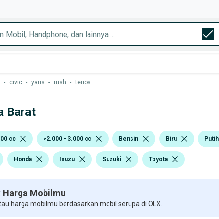
-
civic
-
yaris
-
rush
-
terios
a Barat
000 cc
>2.000 - 3.000 cc
Bensin
Biru
Putih
Honda
Isuzu
Suzuki
Toyota
 Harga Mobilmu
 tau harga mobilmu berdasarkan mobil serupa di OLX.