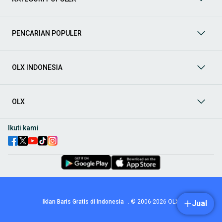
prima dan riwayat yang jelas. Mulai dari Honda, Toyota,
Suzuki, hingga Mitsubishi, tersedia berbagai model MPV, SUV,
Sedan, dan lainnya.
PENCARIAN POPULER
Aksesoris Mobil
: Lengkapi tampilan dan fungsionalitas mobil
Anda dengan
aksesoris mobil
terbaik dari OLX! Temukan
beragam pilihan produk berkualitas tinggi, mulai dari
aksesoris interior seperti sarung jok dan karpet, hingga
OLX INDONESIA
aksesoris eksterior seperti
body kit
dan
roof rack
.
Audio Mobil
: Nikmati perjalanan Anda dengan pengalaman
audio terbaik bersama
audio mobil
dari OLX! Tersedia
OLX
berbagai pilihan
head unit
, speaker, amplifier, subwoofer,
hingga instalasi audio profesional. Cocok untuk Anda yang
ingin meningkatkan kualitas suara dalam kabin
mobil
,
Ikuti kami
menjadikan setiap perjalanan lebih menyenangkan.
Spare Part Mobil
: Jaga performa
mobil
Anda dengan
spare
part mobil
original dan berkualitas dari OLX! Temukan
berbagai komponen penting mulai dari filter oli, kampas rem,
busi, hingga komponen mesin lainnya.
Velg dan Ban Mobil
: Tingkatkan keamanan dan penampilan
mobil
Anda dengan pilihan
velg dan ban mobil
terbaik di
Iklan Baris Gratis di Indonesia
.
© 2006-2026
OLX
Jual
OLX! Tersedia berbagai ukuran dan desain velg, serta
beragam jenis ban untuk berbagai kondisi jalan.