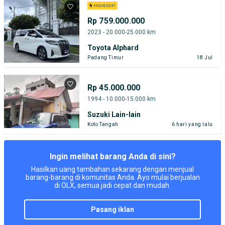
Rp 759.000.000
2023 - 20.000-25.000 km
Toyota Alphard
Padang Timur
18 Jul
Rp 45.000.000
1994 - 10.000-15.000 km
Suzuki Lain-lain
Koto Tangah
6 hari yang lalu
Ingin melihat barang Anda di sini?
Hasilkan uang tambahan sekarang dengan menjual
barang-barang di komunitas Anda. Ayo mulai berjualan
di OLX, semua jadi cepat dan mudah.
pasang iklan