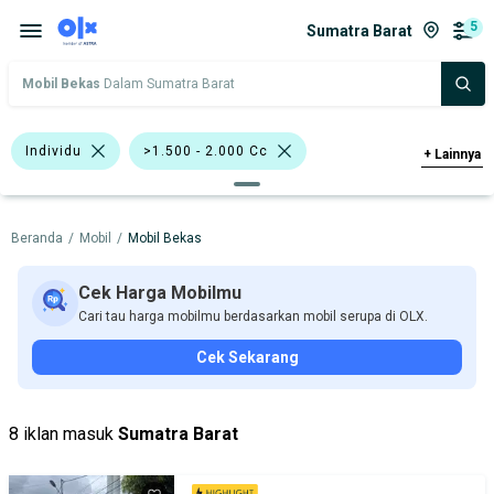
5
Sumatra Barat
Mobil Bekas
Dalam Sumatra Barat
Individu
>1.500 - 2.000 Cc
+
Lainnya
>2.000 - 3.000 Cc
Biru
Putih
Beranda
/
Mobil
/
Mobil Bekas
Honda Civic
BMW
Datsun
Honda
Isuzu
Suzuki
Cek Harga Mobilmu
Cari tau harga mobilmu berdasarkan mobil serupa di OLX.
Toyota
Cek Sekarang
Harga
Merek Dan Model
Tahun
Tipe Bodi
Tipe Membership
8 iklan masuk
Sumatra Barat