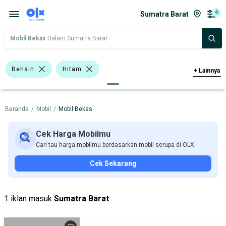
6
Sumatra Barat
Mobil Bekas
Dalam Sumatra Barat
Bensin
Hitam
+
Lainnya
Bursa Mobil MGK Kemayoran
Beranda
/
Mobil
/
Mobil Bekas
Bursa Blok M Mall
<1.000 Cc
Daihatsu Xenia
Daihatsu
Cek Harga Mobilmu
Cari tau harga mobilmu berdasarkan mobil serupa di OLX.
Nissan
Cek Sekarang
Harga
Merek Dan Model
Tahun
Tipe Bodi
Tipe Membership
1 iklan masuk
Sumatra Barat