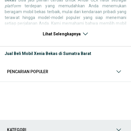
platform
terdepan yang memudahkan Anda menemukan
beragam mobil bekas terbaik, mulai dari kendaraan pribadi yang
terawat hingga model-model populer yang siap menemani
setiap perjalanan Anda. Kami memahami bahwa memilih mobil
bekas butuh kepercayaan, oleh karena itu OLX menyediakan
Lihat Selengkapnya
ribuan daftar dari penjual terpercaya di seluruh Indonesia.
Jelajahi sekarang dan temukan mobil bekas yang paling sesuai
dengan gaya hidup, kebutuhan, dan
budget
Anda!
Jual Beli Mobil Xenia Bekas di Sumatra Barat
Memilih
mobil bekas
yang tepat tentu bukan perkara mudah.
Apakah Anda mencari mobil keluarga yang luas, SUV yang
tangguh untuk petualangan, sedan yang elegan untuk tampilan
PENCARIAN POPULER
berkelas, atau mobil kota yang irit dan lincah? Di OLX, Anda akan
menemukan berbagai pilihan mobil bekas dari berbagai merek
dan tipe. Kami hadir untuk memastikan pengalaman jual beli
mobil bekas Anda berjalan lancar, efisien, dan menyenangkan.
Yuk, lihat berbagai penawaran mobil bekas yang bisa
mendukung mobilitas Anda sekarang juga! Berikut adalah
kategori lainnya yang bisa Anda temukan:
Mobil
: Temukan berbagai pilihan mobil berkualitas dan
terpercaya di OLX! Dapatkan penawaran terbaik untuk
berbagai jenis mobil baru maupun bekas dengan kondisi
KATEGORI