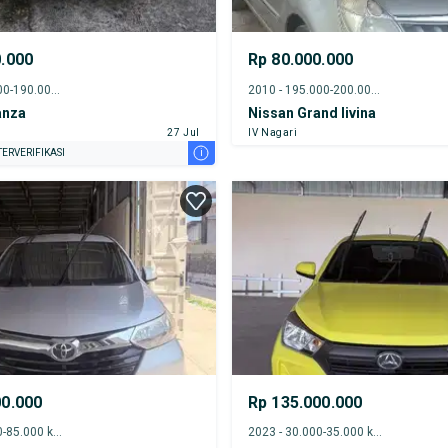
0.000
Rp 80.000.000
2011 - 185.000-190.000 km
2010 - 195.000-200.000 km
anza
Nissan Grand livina
27 Jul
IV Nagari
i
ERVERIFIKASI
00.000
Rp 135.000.000
2015 - 80.000-85.000 km
2023 - 30.000-35.000 km