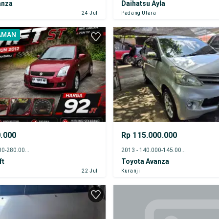
anza
Daihatsu Ayla
24 Jul
Padang Utara
AMAN
0.000
Rp 115.000.000
2012 - 275.000-280.000 km
2013 - 140.000-145.000 km
ft
Toyota Avanza
22 Jul
Kuranji