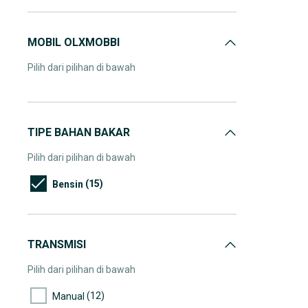
(1)
130.000-135.000
MOBIL OLXMOBBI
(1)
140.000-145.000
(1)
155.000-160.000
Pilih dari pilihan di bawah
(1)
185.000-190.000
(1)
195.000-200.000
(1)
275.000-280.000
TIPE BAHAN BAKAR
Pilih dari pilihan di bawah
(15)
Bensin
TRANSMISI
Pilih dari pilihan di bawah
(12)
Manual