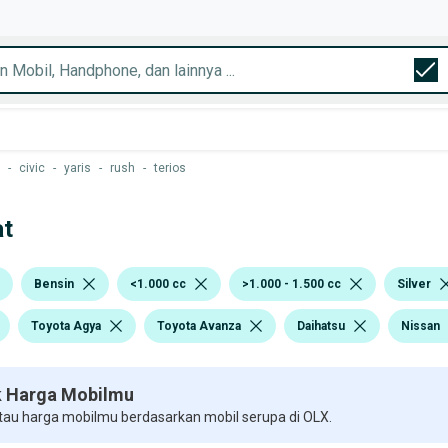
-
civic
-
yaris
-
rush
-
terios
at
Bensin
<1.000 cc
>1.000 - 1.500 cc
Silver
Toyota Agya
Toyota Avanza
Daihatsu
Nissan
 Harga Mobilmu
 tau harga mobilmu berdasarkan mobil serupa di OLX.