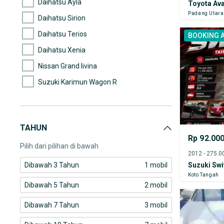
Daihatsu Ayla
Toyota Av
Padang Utara
Daihatsu Sirion
Daihatsu Terios
BOOKING 
Daihatsu Xenia
Nissan Grand livina
Suzuki Karimun Wagon R
Suzuki Swift
Toyota Agya
TAHUN
Toyota Avanza
Rp 92.00
Pilih dari pilihan di bawah
Dibawah 3 Tahun
1 mobil
Suzuki Swi
Koto Tangah
Dibawah 5 Tahun
2 mobil
Dibawah 7 Tahun
3 mobil