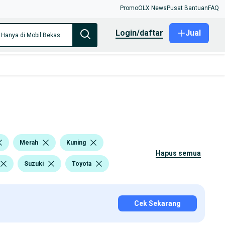
Promo
OLX News
Pusat Bantuan
FAQ
login/daftar
Jual
Hanya di Mobil Bekas
Merah
Kuning
hapus semua
Suzuki
Toyota
Cek Sekarang