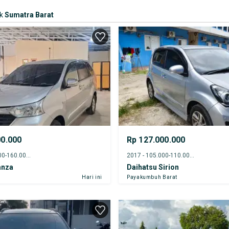
k
Sumatra Barat
00.000
Rp 127.000.000
2018 - 155.000-160.000 km
2017 - 105.000-110.000 km
anza
Daihatsu Sirion
Hari ini
Payakumbuh Barat