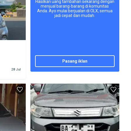
Hasilkan uang tambahan sekarang dengan
menjual barang-barang di komunitas
Anda. Ayo mulai berjualan di OLX, semua
jadi cepat dan mudah.
pasang iklan
28 Jul