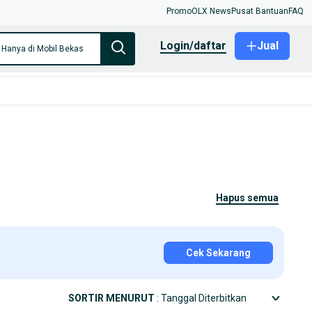
Promo
OLX News
Pusat Bantuan
FAQ
login/daftar
Jual
Hanya di Mobil Bekas
hapus semua
Cek Sekarang
SORTIR MENURUT
: Tanggal Diterbitkan