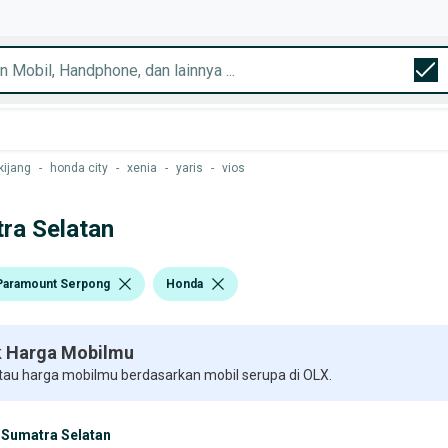
kijang
-
honda city
-
xenia
-
yaris
-
vios
tra Selatan
Paramount Serpong
Honda
 Harga Mobilmu
 tau harga mobilmu berdasarkan mobil serupa di OLX.
Sumatra Selatan