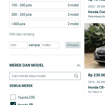
150 - 200 juta
2 mobil
Honda Civ
200 - 250 juta
2 mobil
Palembang Ko
>300 juta
2 mobil
Pilih dari rentang
sampai
simpan
MEREK DAN MODEL
Rp 230.0
SEMUA MEREK
Honda CR
Ilir Timur II
(24)
Toyota
(9)
Honda