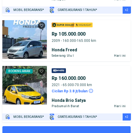
+2
MOBIL BERGARANSI*
GRATIS ASURANSI 1 TAHUN*
TEST DRIVE DARI RUMAH
GRATIS BIAYA JASA PERAWATAN*
Rp 105.000.000
2009 - 160.000-165.000 km
Honda Freed
Seberang Ulu I
Hari ini
BOOKING AMAN
Rp 160.000.000
2021 - 65.000-70.000 km
Cicilan Rp 3.8 jt/bulan
Honda Brio Satya
Prabumulih Barat
Hari ini
+2
MOBIL BERGARANSI*
GRATIS ASURANSI 1 TAHUN*
TEST DRIVE DARI RUMAH
GRATIS BIAYA JASA PERAWATAN*