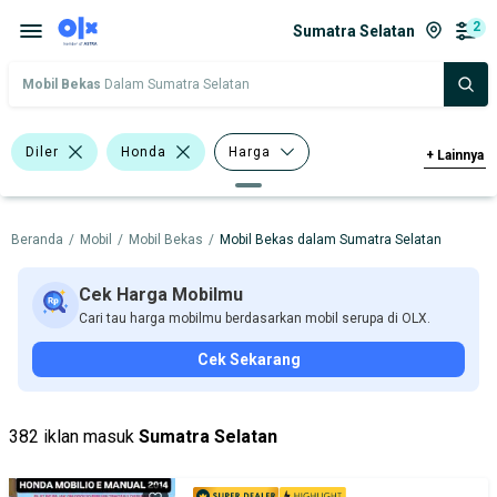
2
Sumatra Selatan
Mobil Bekas
Dalam Sumatra Selatan
Diler
Honda
Harga
+
Lainnya
Merek Dan Model
Tahun
Beranda
/
Mobil
/
Mobil Bekas
/
Mobil Bekas dalam Sumatra Selatan
Tipe Bodi
Tipe Membership
Cek Harga Mobilmu
Cari tau harga mobilmu berdasarkan mobil serupa di OLX.
Cek Sekarang
382 iklan masuk
Sumatra Selatan