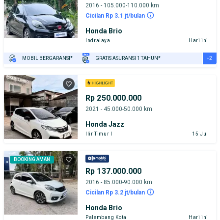
2016 - 105.000-110.000 km
Cicilan Rp 3.1 jt/bulan
Honda Brio
Indralaya
Hari ini
+2
MOBIL BERGARANSI*
GRATIS ASURANSI 1 TAHUN*
TEST DRIVE DARI RUMAH
GRATIS BIAYA JASA PERAWATAN*
Rp 250.000.000
2021 - 45.000-50.000 km
Honda Jazz
Ilir Timur I
15 Jul
BOOKING AMAN
Rp 137.000.000
2016 - 85.000-90.000 km
Cicilan Rp 3.2 jt/bulan
Honda Brio
Palembang Kota
Hari ini