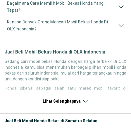
Bagaimana Cara Memilih Mobil Bekas Honda Yang
Tepat?
Kenapa Banyak Orang Mencari Mobil Bekas Honda Di
OLX Indonesia?
Jual Beli Mobil Bekas Honda di OLX Indonesia
Sedang cari mobil bekas Honda dengan harga terbaik? Di OLX
Indonesia, kamu bisa menemukan berbagai pilihan mobil Honda
bekas dari seluruh Indonesia, mulai dari harga terjangkau hingga
unit dengan kondisi siap pakai.
Honda dikenal sebagai salah satu merek mobil favorit di
Indonesia karena desainnya yang modern, performa mesin yang
responsif, serta kenyamanan berkendara. Tidak heran jika
Lihat Selengkapnya
pencarian seperti mobil bekas Honda, harga Honda bekas, atau
Honda second terbaik terus tinggi setiap waktu.
Jual Beli Mobil Honda Bekas di Sumatra Selatan
Melalui halaman ini, kamu bisa langsung membandingkan
berbagai listing mobil bekas Honda berdasarkan harga, tahun,