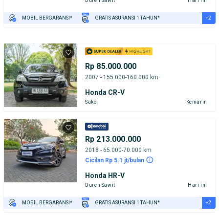
Duren Sawit
Hari ini
+2
MOBIL BERGARANSI*
GRATIS ASURANSI 1 TAHUN*
TEST DRIVE DARI RUMAH
GRATIS BIAYA JASA PERAWATAN*
Rp 85.000.000
2007 - 155.000-160.000 km
Honda CR-V
Sako
Kemarin
Rp 213.000.000
2018 - 65.000-70.000 km
Cicilan Rp 5.1 jt/bulan
Honda HR-V
Duren Sawit
Hari ini
+2
MOBIL BERGARANSI*
GRATIS ASURANSI 1 TAHUN*
TEST DRIVE DARI RUMAH
GRATIS BIAYA JASA PERAWATAN*