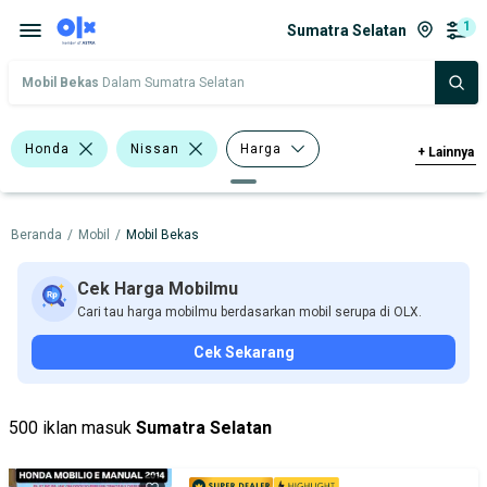
1
Sumatra Selatan
Mobil Bekas
Dalam Sumatra Selatan
Honda
Nissan
Harga
+
Lainnya
Merek Dan Model
Tahun
Beranda
/
Mobil
/
Mobil Bekas
Tipe Bodi
Tipe Membership
Cek Harga Mobilmu
Cari tau harga mobilmu berdasarkan mobil serupa di OLX.
Cek Sekarang
500 iklan masuk
Sumatra Selatan