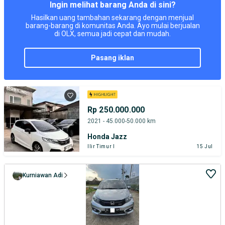
Ingin melihat barang Anda di sini?
Hasilkan uang tambahan sekarang dengan menjual
barang-barang di komunitas Anda. Ayo mulai berjualan
di OLX, semua jadi cepat dan mudah.
pasang iklan
Rp 250.000.000
2021 - 45.000-50.000 km
Honda Jazz
Ilir Timur I
15 Jul
Kurniawan Adi