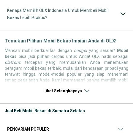
Kenapa Memilih OLX Indonesia Untuk Membeli Mobil
Bekas Lebih Praktis?
Temukan Pilihan Mobil Bekas Impian Anda di OLX!
Mencari mobil berkualitas dengan
budget
yang sesuai?
Mobil
bekas
bisa jadi pilihan cerdas untuk Anda! OLX hadir sebagai
platform
terdepan yang memudahkan Anda menemukan
beragam mobil bekas terbaik, mulai dari kendaraan pribadi yang
terawat hingga model-model populer yang siap menemani
setiap perjalanan Anda. Kami memahami bahwa memilih mobil
bekas butuh kepercayaan, oleh karena itu OLX menyediakan
Lihat Selengkapnya
ribuan daftar dari penjual terpercaya di seluruh Indonesia.
Jelajahi sekarang dan temukan mobil bekas yang paling sesuai
dengan gaya hidup, kebutuhan, dan
budget
Anda!
Jual Beli Mobil Bekas di Sumatra Selatan
Memilih
mobil bekas
yang tepat tentu bukan perkara mudah.
Apakah Anda mencari mobil keluarga yang luas, SUV yang
tangguh untuk petualangan, sedan yang elegan untuk tampilan
PENCARIAN POPULER
berkelas, atau mobil kota yang irit dan lincah? Di OLX, Anda akan