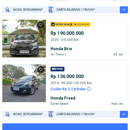
+2
MOBIL BERGARANSI*
GRATIS ASURANSI 1 TAHUN*
TEST DRIVE DARI RUMAH
GRATIS BIAYA JASA PERAWATAN*
Rp 190.000.000
2025 - 0-5.000 km
Honda Brio
Ilir Timur I
25 Jul
Rp 136.000.000
2014 - 95.000-100.000 km
Cicilan Rp 3.2 jt/bulan
Honda Freed
Duren Sawit
Hari ini
+2
MOBIL BERGARANSI*
GRATIS ASURANSI 1 TAHUN*
TEST DRIVE DARI RUMAH
GRATIS BIAYA JASA PERAWATAN*