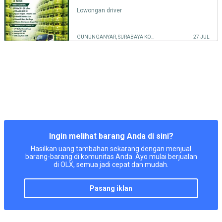
Lowongan driver
GUNUNGANYAR, SURABAYA KOTA
27 JUL
Ingin melihat barang Anda di sini?
Hasilkan uang tambahan sekarang dengan menjual
barang-barang di komunitas Anda. Ayo mulai berjualan
di OLX, semua jadi cepat dan mudah.
pasang iklan