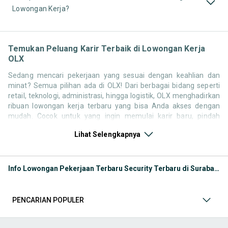
Lowongan Kerja?
Temukan Peluang Karir Terbaik di Lowongan Kerja
OLX
Sedang mencari pekerjaan yang sesuai dengan keahlian dan
minat? Semua pilihan ada di OLX! Dari berbagai bidang seperti
retail, teknologi, administrasi, hingga logistik, OLX menghadirkan
ribuan lowongan kerja terbaru yang bisa Anda akses dengan
mudah. Cocok untuk yang ingin memulai karir baru, pindah
pekerjaan, atau mencari pengalaman kerja tambahan. Semua
Lihat Selengkapnya
tersedia dalam satu platform praktis yang bisa diakses kapan
saja dan di mana saja sesuai dengan lokasi pilihanmu.
Kategori Lowongan Kerja di OLX dirancang khusus agar kamu
Info Lowongan Pekerjaan Terbaru Security Terbaru di Surabaya Kota
bisa menjelajahi berbagai peluang karir dengan mudah,
menemukan posisi yang pas, dan meraih impian profesionalmu.
Baik kamu fresh graduate yang baru mulai mencari kerja,
PENCARIAN POPULER
maupun profesional yang ingin upgrade karier, semua ada disini,
siap untuk Anda manfaatkan. Berikut ini adalah kategori lainnya
yang bisa Anda temukan: