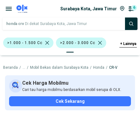
6
Surabaya Kota, Jawa Timur
honda crv
Di dekat Surabaya Kota, Jawa Timur
>1.000 - 1.500 Cc
>2.000 - 3.000 Cc
+
Lainnya
Bursa Mobil DTC
Coklat
Putih
Beranda
/
...
/
Mobil Bekas dalam Surabaya Kota
/
Honda
/
CR-V
SUV
Hatchback
Honda CR-V
Honda
Cek Harga Mobilmu
Cari tau harga mobilmu berdasarkan mobil serupa di OLX.
Harga
Merek Dan Model
Tahun
Cek Sekarang
Tipe Bodi
Tipe Membership