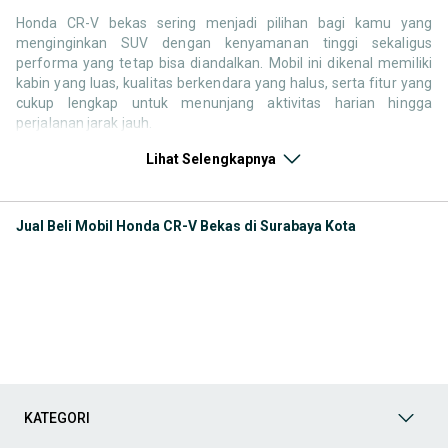
Honda CR-V bekas sering menjadi pilihan bagi kamu yang
menginginkan SUV dengan kenyamanan tinggi sekaligus
performa yang tetap bisa diandalkan. Mobil ini dikenal memiliki
kabin yang luas, kualitas berkendara yang halus, serta fitur yang
cukup lengkap untuk menunjang aktivitas harian hingga
perjalanan jarak jauh.
Di pasar mobil bekas, Honda CR-V tersedia dalam berbagai
Lihat Selengkapnya
pilihan tahun dan generasi. Mulai dari model lama dengan harga
yang lebih terjangkau hingga versi yang lebih baru dengan
teknologi yang semakin modern, semuanya bisa disesuaikan
Jual Beli Mobil Honda CR-V Bekas di Surabaya Kota
dengan kebutuhan dan budget.
Dengan reputasinya sebagai SUV yang nyaman dan cukup
premium di kelasnya, CR-V tetap menjadi salah satu model yang
banyak dipertimbangkan, baik untuk penggunaan pribadi
maupun sebagai kendaraan keluarga.
Generasi Honda CR-V di Indonesia
Honda CR-V telah hadir di Indonesia sejak awal tahun 2000-an
KATEGORI
dan terus berkembang dengan pembaruan yang signifikan di