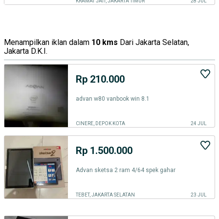
KRAMAT JATI, JAKARTA TIMUR
28 JUL
Menampilkan iklan dalam
10 kms
Dari Jakarta Selatan,
Jakarta D.K.I.
Rp 210.000
advan w80 vanbook win 8.1
CINERE, DEPOK KOTA
24 JUL
Rp 1.500.000
Advan sketsa 2 ram 4/64 spek gahar
TEBET, JAKARTA SELATAN
23 JUL