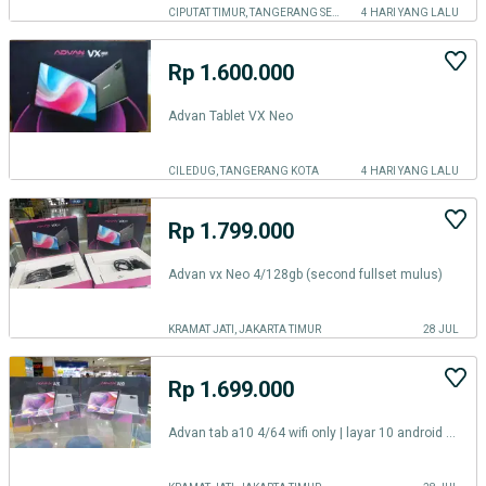
CIPUTAT TIMUR, TANGERANG SELATAN KOTA
4 HARI YANG LALU
Rp 1.600.000
Advan Tablet VX Neo
CILEDUG, TANGERANG KOTA
4 HARI YANG LALU
Rp 1.799.000
Advan vx Neo 4/128gb (second fullset mulus)
KRAMAT JATI, JAKARTA TIMUR
28 JUL
Rp 1.699.000
Advan tab a10 4/64 wifi only | layar 10 android 14