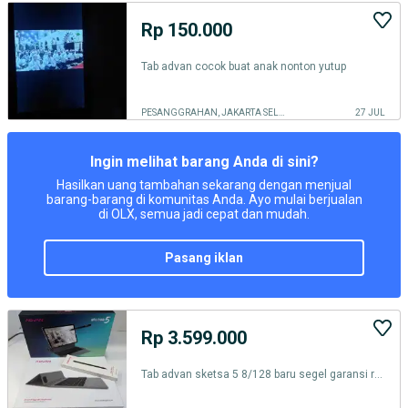
Rp 150.000
Tab advan cocok buat anak nonton yutup
PESANGGRAHAN, JAKARTA SELATAN
27 JUL
Ingin melihat barang Anda di sini?
Hasilkan uang tambahan sekarang dengan menjual
barang-barang di komunitas Anda. Ayo mulai berjualan
di OLX, semua jadi cepat dan mudah.
pasang iklan
Rp 3.599.000
Tab advan sketsa 5 8/128 baru segel garansi resmi bisa tt bisa kredit