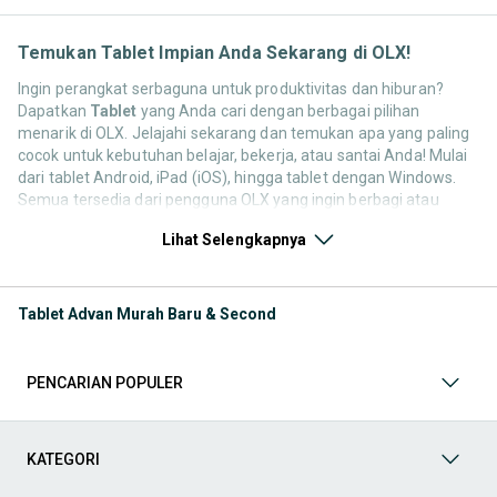
Temukan Tablet Impian Anda Sekarang di OLX!
Ingin perangkat serbaguna untuk produktivitas dan hiburan?
Dapatkan
Tablet
yang Anda cari dengan berbagai pilihan
menarik di OLX. Jelajahi sekarang dan temukan apa yang paling
cocok untuk kebutuhan belajar, bekerja, atau santai Anda! Mulai
dari tablet Android, iPad (iOS), hingga tablet dengan Windows.
Semua tersedia dari pengguna OLX yang ingin berbagi atau
memperbarui koleksinya. Yuk, lihat pilihan kategori Tablet bekas
Lihat Selengkapnya
maupun baru yang tersedia untuk Anda sekarang!
Handphone
Tablet Advan Murah Baru & Second
Temukan berbagai produk dalam kategori
Handphone
, seperti
Android maupun IOS, mulai dari
entry-level
hingga
flagship
paling
canggih untuk bekerja atau hiburan. Jelajahi merek, model,
spesifikasi, dan harga yang sesuai dengan anggaran dan
PENCARIAN POPULER
kebutuhan digital Anda. Dapatkan perangkat genggam impian
Anda sekarang!
KATEGORI
Handphone & Gadget