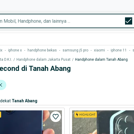
ix
-
iphone x
-
handphone bekas
-
samsung j5 pro
-
xiaomi
-
iphone 11
-
 D.K.I.
/
Handphone dalam Jakarta Pusat
/
Handphone dalam Tanah Abang
econd di Tanah Abang
rdekat
Tanah Abang