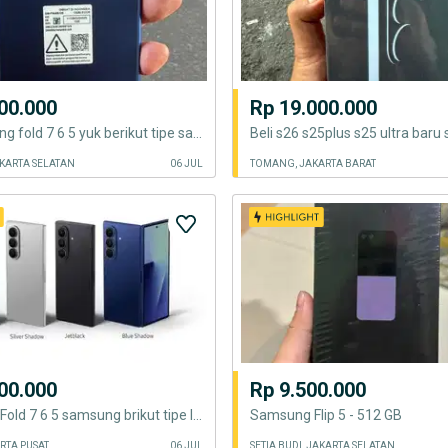
00.000
Rp 19.000.000
Beli samsung fold 7 6 5 yuk berikut tipe samsung lain nya hp flagshiip
AKARTA SELATAN
06 JUL
TOMANG, JAKARTA BARAT
00.000
Rp 9.500.000
Ingin beli Z Fold 7 6 5 samsung brikut tipe lain jg samsung mari gas y
Samsung Flip 5 - 512 GB
RTA PUSAT
06 JUL
SETIA BUDI, JAKARTA SELATAN