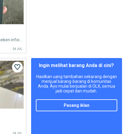
Beli s26 s25plus s25 ultra baru seken infoin gan sis kita gass beli yu
24 JUL
Ingin melihat barang Anda di sini?
Hasilkan uang tambahan sekarang dengan
menjual barang-barang di komunitas
Anda. Ayo mulai berjualan di OLX, semua
jadi cepat dan mudah.
pasang iklan
24 JUL