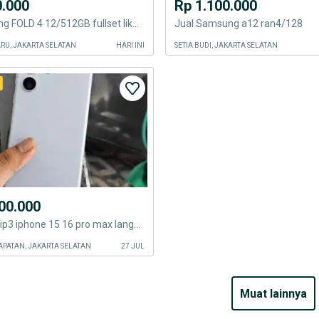
0.000
Rp 1.100.000
sein samsung FOLD 4 12/512GB fullset like new
Jual Samsung a12 ran4/128
RU, JAKARTA SELATAN
HARI INI
SETIA BUDI, JAKARTA SELATAN
00.000
Beli smua tip3 iphone 15 16 pro max langsung cod fold 6 7 s25
PATAN, JAKARTA SELATAN
27 JUL
muat lainnya