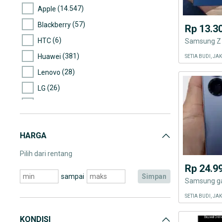
(14.547)
Apple
(57)
Blackberry
Rp 13.3
(6)
HTC
Samsung Z F
(381)
Huawei
SETIA BUDI, J
(28)
Lenovo
(26)
LG
(199)
Motorola
(3)
Nexian
HARGA
(206)
Nokia
(8.678)
Samsung
Pilih dari rentang
Rp 24.9
(81)
Sony
sampai
simpan
Samsung gal
(134)
Asus
SETIA BUDI, J
(2)
Cross
(5)
IMO
KONDISI