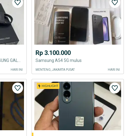
Rp 3.100.000
SUPER MURAH NO MINUS SAMSUNG GALAXY Z FLIP 5 8/256 BLACK LENGKAP SET
Samsung A54 5G mulus
HARI INI
MENTENG, JAKARTA PUSAT
HARI INI