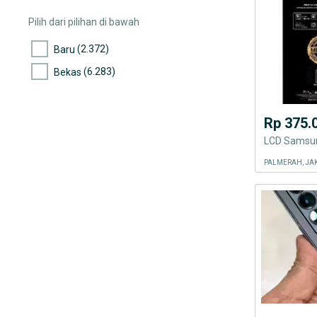
(4)
Mito
Pilih dari pilihan di bawah
(2.103)
Oppo
(2.372)
Baru
(2.125)
Xiaomi
(6.283)
Bekas
(11)
Evercoss
(28)
Advan
Rp 375.
(4)
Acer
LCD Samsun
(16)
Smartfren
PALMERAH, JA
(1.304)
Vivo
(947)
Tipe Handphone Lainnya