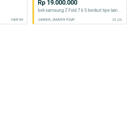
Rp 19.000.000
beli samsung Z Fold 7 6 5 berikut tipe lain samsung yuk cod baru seken
HARI INI
GAMBIR, JAKARTA PUSAT
24 JUL