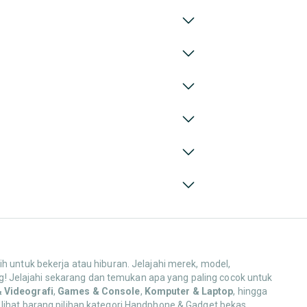
h untuk bekerja atau hiburan. Jelajahi merek, model,
! Jelajahi sekarang dan temukan apa yang paling cocok untuk
& Videografi
,
Games & Console
,
Komputer & Laptop
, hingga
 lihat barang pilihan kategori Handphone & Gadget bekas