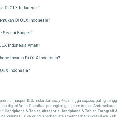
ia Di OLX Indonesia?
temukan Di OLX Indonesia?
 Sesuai Budget?
OLX Indonesia Aman?
hone Incaran Di OLX Indonesia?
 OLX Indonesia?
 Android maupun IOS, mulai dari
entry-level
hingga
flagship
paling canggi
uhan digital Anda. Dapatkan perangkat genggam impian Anda sekarang
ari
Handphone & Tablet
,
Aksesoris Handphone & Tablet
,
Fotografi 
ri pengguna OLX yang ingin berbagi atau memperbarui koleksinya. Yuk,