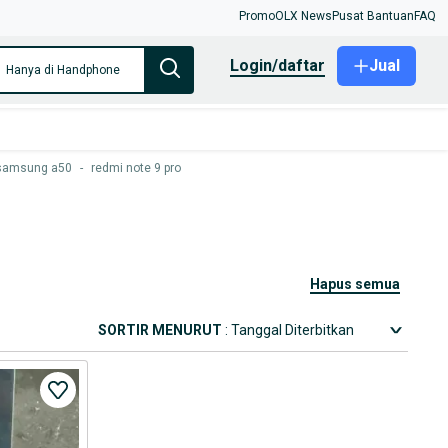
Promo
OLX News
Pusat Bantuan
FAQ
login/daftar
Jual
Hanya di Handphone
samsung a50
-
redmi note 9 pro
hapus semua
SORTIR MENURUT
: Tanggal Diterbitkan