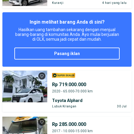
Kuranji
4 hari yang lalu
Ingin melihat barang Anda di sini?
Hasilkan uang tambahan sekarang dengan menjual
barang-barang di komunitas Anda. Ayo mulai berjualan
di OLX, semua jadi cepat dan mudah.
pasang iklan
Rp 719.000.000
2020 - 65.000-70.000 km
Toyota Alphard
Lubuk Kilangan
30 Jul
Rp 285.000.000
2017 - 10.000-15.000 km