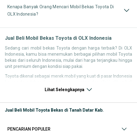
Kenapa Banyak Orang Mencari Mobil Bekas Toyota Di
OLX Indonesia?
Jual Beli Mobil Bekas Toyota di OLX Indonesia
Sedang cari mobil bekas Toyota dengan harga terbaik? Di OLX
Indonesia, kamu bisa menemukan berbagai pilihan mobil Toyota
bekas dari seluruh Indonesia, mulai dari harga terjangkau hingga
unit premium dengan kondisi siap pakai.
Toyota dikenal sebagai merek mobil yang kuat di pasar Indonesia
karena daya tahan, kemudahan perawatan, dan nilai jual kembali
yang stabil. Itu sebabnya pencarian seperti
mobil bekas Toyota
,
Lihat Selengkapnya
harga Toyota bekas
, atau
Toyota second terbaik
terus tinggi
setiap waktu.
Jual Beli Mobil Toyota Bekas di Tanah Datar Kab.
Melalui halaman ini, kamu bisa langsung membandingkan
berbagai listing mobil Toyota bekas berdasarkan harga, tahun,
lokasi, hingga tipe kendaraan tanpa harus berpindah platform.
PENCARIAN POPULER