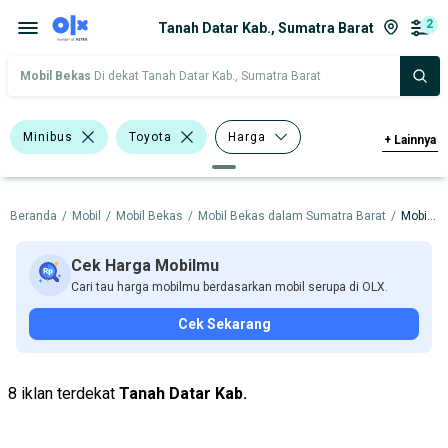
2
Tanah Datar Kab., Sumatra Barat
Mobil Bekas
Di dekat Tanah Datar Kab., Sumatra Barat
Minibus
Toyota
Harga
+
Lainnya
Merek Dan Model
Tahun
Beranda
/
Mobil
/
Mobil Bekas
/
Mobil Bekas dalam Sumatra Barat
/
Mobil Bekas dalam Tanah Datar Kab.
Tipe Bodi
Tipe Membership
Cek Harga Mobilmu
Cari tau harga mobilmu berdasarkan mobil serupa di OLX.
Cek Sekarang
8 iklan terdekat
Tanah Datar Kab.