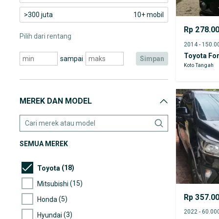
>300 juta
10+ mobil
Rp 278.0
Pilih dari rentang
Toyota For
sampai
simpan
Koto Tangah
MEREK DAN MODEL
SEMUA MEREK
(18)
Toyota
(15)
Mitsubishi
Rp 357.0
(5)
Honda
(3)
Hyundai