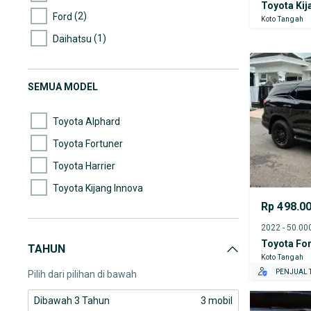
Toyota Kij
(2)
Ford
Koto Tangah
(1)
Daihatsu
(1)
Isuzu
(1)
Jeep
SEMUA MODEL
(1)
Mazda
Toyota Alphard
Toyota Fortuner
Toyota Harrier
Toyota Kijang Innova
Rp 498.0
Toyota For
TAHUN
Koto Tangah
PENJUAL T
Pilih dari pilihan di bawah
Dibawah 3 Tahun
3 mobil