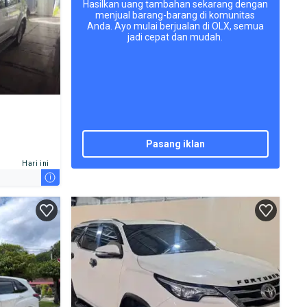
Hasilkan uang tambahan sekarang dengan
menjual barang-barang di komunitas
Anda. Ayo mulai berjualan di OLX, semua
jadi cepat dan mudah.
pasang iklan
Hari ini
i