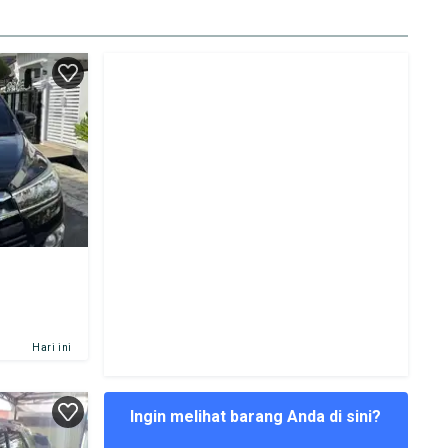
Hari ini
Ingin melihat barang Anda di sini?