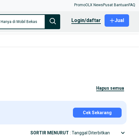
Promo
OLX News
Pusat Bantuan
FAQ
login/daftar
Jual
Hanya di Mobil Bekas
hapus semua
Cek Sekarang
SORTIR MENURUT
: Tanggal Diterbitkan