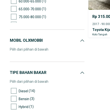
(1)
60.000-65.000
(1)
65.000-70.000
Rp 315.0
(1)
75.000-80.000
(1)
80.000-85.000
Toyota Kij
(2)
85.000-90.000
Koto Tangah
MOBIL OLXMOBBI
(2)
90.000-95.000
(1)
100.000-105.000
Pilih dari pilihan di bawah
(1)
105.000-110.000
(1)
115.000-120.000
(1)
150.000-155.000
TIPE BAHAN BAKAR
(1)
200.000-205.000
Pilih dari pilihan di bawah
(1)
225.000-230.000
(14)
Diesel
(3)
Bensin
(1)
Hybrid