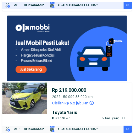
+3
MOBIL BERGARANSI*
GRATIS ASURANSI 1 TAHUN*
TEST DRIVE DARI RUMAH
GRATIS BIAYA JASA PERAWATAN*
PENJUAL TERVERIFIKASI
Rp 219.000.000
2022 - 50.000-55.000 km
Cicilan Rp 5.2 jt/bulan
Toyota Yaris
Duren Sawit
5 hari yang lalu
+3
MOBIL BERGARANSI*
GRATIS ASURANSI 1 TAHUN*