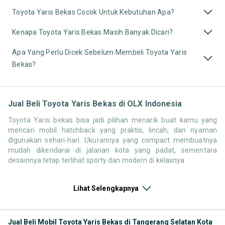
Toyota Yaris Bekas Cocok Untuk Kebutuhan Apa?
Kenapa Toyota Yaris Bekas Masih Banyak Dicari?
Apa Yang Perlu Dicek Sebelum Membeli Toyota Yaris
Bekas?
Jual Beli Toyota Yaris Bekas di OLX Indonesia
Toyota Yaris bekas bisa jadi pilihan menarik buat kamu yang
mencari mobil hatchback yang praktis, lincah, dan nyaman
digunakan sehari-hari. Ukurannya yang compact membuatnya
mudah dikendarai di jalanan kota yang padat, sementara
desainnya tetap terlihat sporty dan modern di kelasnya.
Di OLX, pilihan Toyota Yaris bekas cukup beragam. Kamu bisa
menemukan unit dari generasi lama dengan harga yang lebih
Lihat Selengkapnya
terjangkau hingga model yang lebih baru dengan fitur yang lebih
lengkap. Dengan banyaknya opsi yang tersedia, kamu bisa
menyesuaikan pilihan sesuai kebutuhan dan budget.
Jual Beli Mobil Toyota Yaris Bekas di Tangerang Selatan Kota