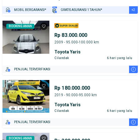
+2
MOBIL BERGARANSI*
GRATIS ASURANSI 1 TAHUN*
TEST DRIVE DARI RUMAH
GRATIS BIAYA JASA PERAWATAN*
BOOKING AMAN
Rp 83.000.000
2009 - 95.000-100.000 km
Toyota Yaris
Cilandak
6 hari yang lalu
i
PENJUAL TERVERIFIKASI
Rp 180.000.000
2019 - 90.000-95.000 km
Toyota Yaris
Cilandak
6 hari yang lalu
i
PENJUAL TERVERIFIKASI
BOOKING AMAN