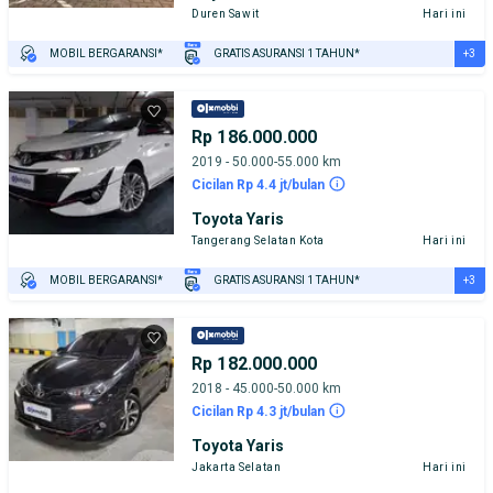
Duren Sawit
Hari ini
+3
MOBIL BERGARANSI*
GRATIS ASURANSI 1 TAHUN*
TEST DRIVE DARI RUMAH
GRATIS BIAYA JASA PERAWATAN*
PENJUAL TERVERIFIKASI
Rp 186.000.000
2019 - 50.000-55.000 km
Cicilan Rp 4.4 jt/bulan
Toyota Yaris
Tangerang Selatan Kota
Hari ini
+3
MOBIL BERGARANSI*
GRATIS ASURANSI 1 TAHUN*
TEST DRIVE DARI RUMAH
GRATIS BIAYA JASA PERAWATAN*
PENJUAL TERVERIFIKASI
Rp 182.000.000
2018 - 45.000-50.000 km
Cicilan Rp 4.3 jt/bulan
Toyota Yaris
Jakarta Selatan
Hari ini