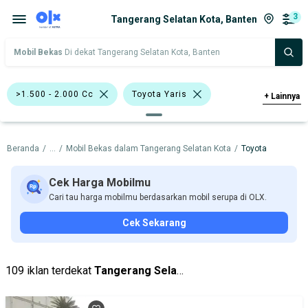
3
Tangerang Selatan Kota, Banten
Mobil Bekas
Di dekat Tangerang Selatan Kota, Banten
>1.500 - 2.000 Cc
Toyota Yaris
+
Lainnya
Toyota
Beranda
/
...
/
Mobil Bekas dalam Tangerang Selatan Kota
/
Toyota
Harga
Merek Dan Model
Tahun
Tipe Bodi
Tipe Membership
Cek Harga Mobilmu
Cari tau harga mobilmu berdasarkan mobil serupa di OLX.
Cek Sekarang
109 iklan terdekat
Tangerang Selatan Kota