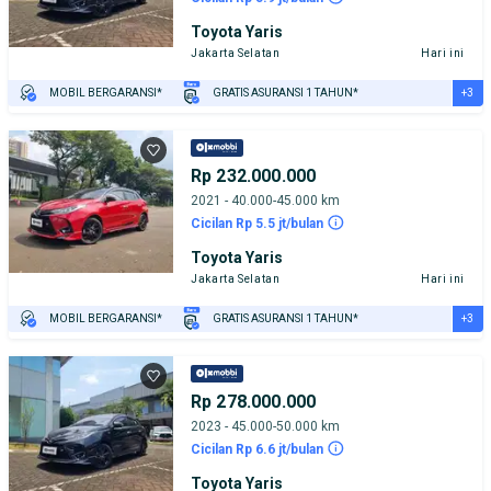
Toyota Yaris
Jakarta Selatan
Hari ini
+3
MOBIL BERGARANSI*
GRATIS ASURANSI 1 TAHUN*
TEST DRIVE DARI RUMAH
GRATIS BIAYA JASA PERAWATAN*
PENJUAL TERVERIFIKASI
Rp 232.000.000
2021 - 40.000-45.000 km
Cicilan Rp 5.5 jt/bulan
Toyota Yaris
Jakarta Selatan
Hari ini
+3
MOBIL BERGARANSI*
GRATIS ASURANSI 1 TAHUN*
TEST DRIVE DARI RUMAH
GRATIS BIAYA JASA PERAWATAN*
PENJUAL TERVERIFIKASI
Rp 278.000.000
2023 - 45.000-50.000 km
Cicilan Rp 6.6 jt/bulan
Toyota Yaris