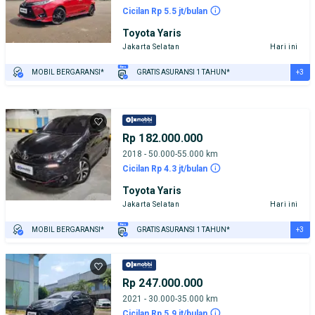
Cicilan Rp 5.5 jt/bulan
Toyota Yaris
Jakarta Selatan
Hari ini
+3
MOBIL BERGARANSI*
GRATIS ASURANSI 1 TAHUN*
TEST DRIVE DARI RUMAH
GRATIS BIAYA JASA PERAWATAN*
PENJUAL TERVERIFIKASI
Rp 182.000.000
2018 - 50.000-55.000 km
Cicilan Rp 4.3 jt/bulan
Toyota Yaris
Jakarta Selatan
Hari ini
+3
MOBIL BERGARANSI*
GRATIS ASURANSI 1 TAHUN*
TEST DRIVE DARI RUMAH
GRATIS BIAYA JASA PERAWATAN*
PENJUAL TERVERIFIKASI
Rp 247.000.000
2021 - 30.000-35.000 km
Cicilan Rp 5.9 jt/bulan