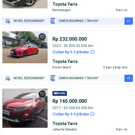
Toyota Yaris
Kembangan
Hari ini
+2
MOBIL BERGARANSI*
GRATIS ASURANSI 1 TAHUN*
TEST DRIVE DARI RUMAH
GRATIS BIAYA JASA PERAWATAN*
Rp 232.000.000
2023 - 30.000-35.000 km
Cicilan Rp 5.5 jt/bulan
Toyota Yaris
Duren Sawit
3 hari yang lalu
+3
MOBIL BERGARANSI*
GRATIS ASURANSI 1 TAHUN*
TEST DRIVE DARI RUMAH
GRATIS BIAYA JASA PERAWATAN*
PENJUAL TERVERIFIKASI
Rp 165.000.000
2017 - 60.000-65.000 km
Cicilan Rp 3.9 jt/bulan
Toyota Yaris
Jakarta Selatan
Hari ini