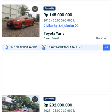
TEST DRIVE DARI RUMAH
GRATIS BIAYA JASA PERAWATAN*
PENJUAL TERVERIFIKASI
Rp 145.000.000
2015 - 60.000-65.000 km
Cicilan Rp 3.4 jt/bulan
Toyota Yaris
Duren Sawit
Hari ini
+3
MOBIL BERGARANSI*
GRATIS ASURANSI 1 TAHUN*
TEST DRIVE DARI RUMAH
GRATIS BIAYA JASA PERAWATAN*
PENJUAL TERVERIFIKASI
Rp 232.000.000
2023 - 25.000-30.000 km