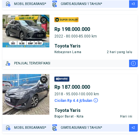
+3
MOBIL BERGARANSI*
GRATIS ASURANSI 1 TAHUN*
TEST DRIVE DARI RUMAH
GRATIS BIAYA JASA PERAWATAN*
PENJUAL TERVERIFIKASI
Rp 198.000.000
2022 - 80.000-85.000 km
Toyota Yaris
Kebayoran Lama
2 hari yang lalu
i
PENJUAL TERVERIFIKASI
Rp 187.000.000
2018 - 95.000-100.000 km
Cicilan Rp 4.4 jt/bulan
Toyota Yaris
Bogor Barat - Kota
Hari ini
+2
MOBIL BERGARANSI*
GRATIS ASURANSI 1 TAHUN*
TEST DRIVE DARI RUMAH
GRATIS BIAYA JASA PERAWATAN*