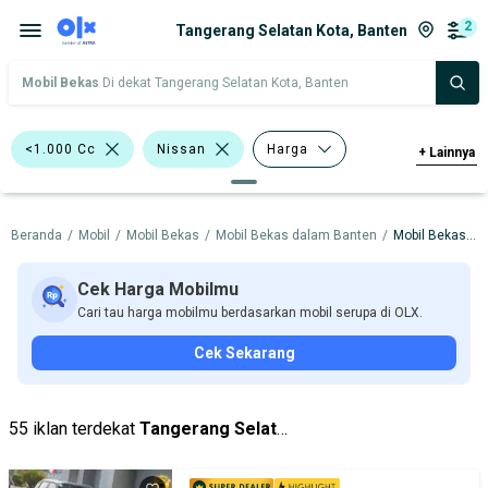
2
Tangerang Selatan Kota, Banten
Mobil Bekas
Di dekat Tangerang Selatan Kota, Banten
<1.000 Cc
Nissan
Harga
+
Lainnya
Merek Dan Model
Tahun
Beranda
/
Mobil
/
Mobil Bekas
/
Mobil Bekas dalam Banten
/
Mobil Bekas dalam Tangerang Selatan Kota
Tipe Bodi
Tipe Membership
Cek Harga Mobilmu
Cari tau harga mobilmu berdasarkan mobil serupa di OLX.
Cek Sekarang
55 iklan terdekat
Tangerang Selatan Kota