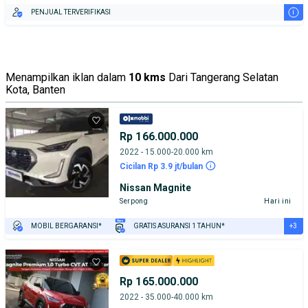
i
PENJUAL TERVERIFIKASI
Menampilkan iklan dalam
10 kms
Dari Tangerang Selatan
Kota, Banten
Rp 166.000.000
2022 - 15.000-20.000 km
Cicilan Rp 3.9 jt/bulan
Nissan Magnite
Serpong
Hari ini
+3
MOBIL BERGARANSI*
GRATIS ASURANSI 1 TAHUN*
TEST DRIVE DARI RUMAH
GRATIS BIAYA JASA PERAWATAN*
PENJUAL TERVERIFIKASI
Rp 165.000.000
2022 - 35.000-40.000 km