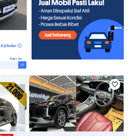
.8 jt/bulan
Hari ini
+3