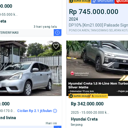
DISK
00.000
Rp 745.000.000
2022 - 50.000-55.000 km
2024
reta
3 hari yang lalu
PONDOK AREN, TANGERANG SELATAN KOT
i
ERVERIFIKASI
0.000
Rp 342.000.000
2013 - 165.000-170.000 km
Cicilan Rp 2.1 jt/bulan
2025 - 15.000-20.000 km
nd livina
Hyundai Creta
Hari ini
Serpong