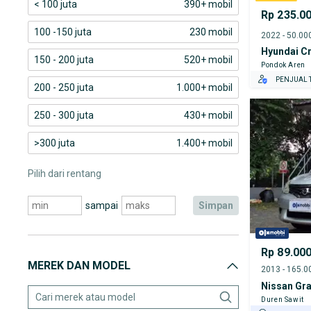
< 100 juta
390+ mobil
Rp 235.0
100 -150 juta
230 mobil
Hyundai C
150 - 200 juta
520+ mobil
Pondok Aren
PENJUAL T
200 - 250 juta
1.000+ mobil
250 - 300 juta
430+ mobil
>300 juta
1.400+ mobil
Pilih dari rentang
sampai
simpan
Rp 89.00
MEREK DAN MODEL
Nissan Gra
Duren Sawit