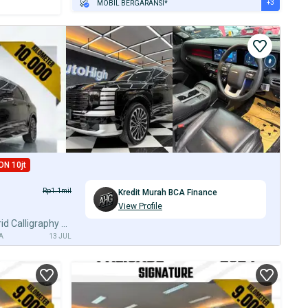
+3
MOBIL BERGARANSI*
GRATIS ASURANSI 1 TAHUN*
TEST DRIVE DARI RUMAH
GRATIS BIAYA JASA PERAWATAN*
ON 10jt
Rp1.1mil
Kredit Murah BCA Finance
View Profile
DP10% [Km10.000] Palisade Hybrid Calligraphy 2025 Reg 2026 #AUTOHIGH
A
13 JUL