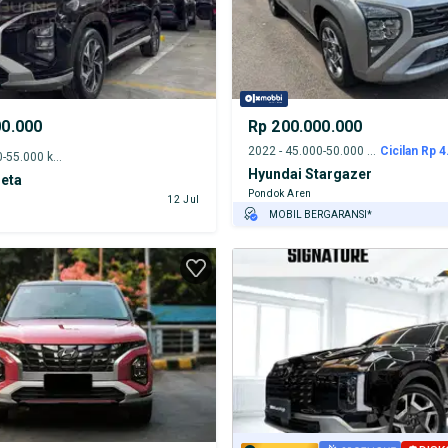
00.000
Rp 200.000.000
2022 - 45.000-50.000 km
Cicilan Rp 4
2023 - 50.000-55.000 km
Hyundai Stargazer
reta
Pondok Aren
12 Jul
MOBIL BERGARANSI*
GRATIS ASURANSI 1 TAHUN*
TEST DRIVE DARI RUMAH
GRATIS BIAYA JASA PERAWATAN*