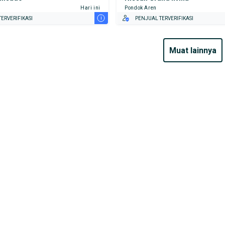
Hari ini
Pondok Aren
i
ERVERIFIKASI
PENJUAL TERVERIFIKASI
muat lainnya