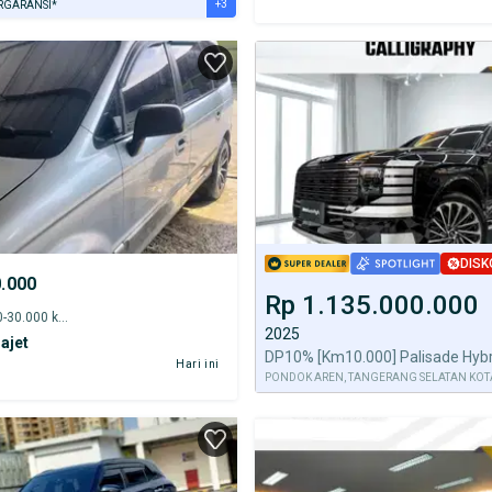
+3
RGARANSI*
URANSI 1 TAHUN*
E DARI RUMAH
AYA JASA PERAWATAN*
DISK
0.000
Rp 1.135.000.000
2004 - 25.000-30.000 km
2025
ajet
Hari ini
PONDOK AREN, TANGERANG SELATAN KOT