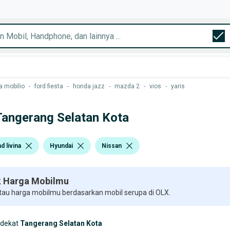
 mobilio
-
ford fiesta
-
honda jazz
-
mazda 2
-
vios
-
yaris
 Tangerang Selatan Kota
d livina
Hyundai
Nissan
 Harga Mobilmu
 tau harga mobilmu berdasarkan mobil serupa di OLX.
rdekat
Tangerang Selatan Kota