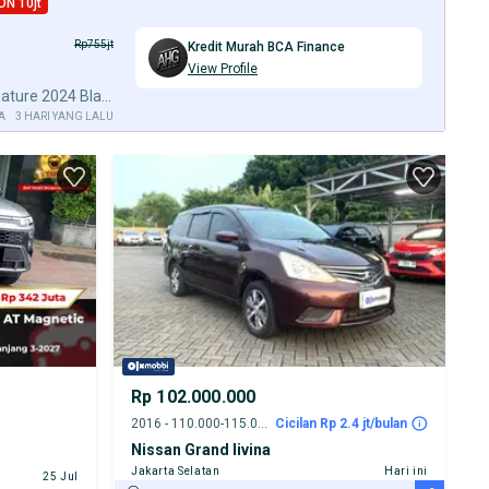
ON 10jt
Rp755jt
Kredit Murah BCA Finance
View Profile
DP10% [Km21.000] Palisade Signature 2024 Black Reg 2025 #AUTOHIGH
A
3 HARI YANG LALU
Rp 102.000.000
2016 - 110.000-115.000 km
Cicilan Rp 2.4 jt/bulan
Nissan Grand livina
Jakarta Selatan
Hari ini
25 Jul