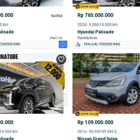
00.000
Rp 765.000.000
Rp785jt
00 km
2024 - 5.000-10.000 km
alisade
Hyundai Palisade
Hari ini
Pondok Aren
i
ERVERIFIKASI
PENJUAL TERVERIFIKASI
00.000
Rp 109.000.000
-10.000 km
2016 - 90.000-95.000 km
alisade
Nissan Grand livina