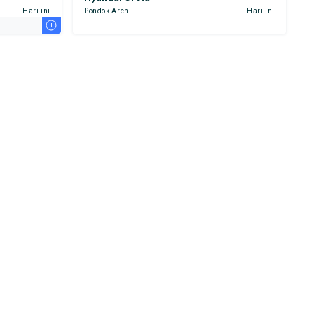
Hari ini
Pondok Aren
Hari ini
i