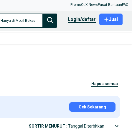
Promo
OLX News
Pusat Bantuan
FAQ
login/daftar
Jual
Hanya di Mobil Bekas
hapus semua
Cek Sekarang
SORTIR MENURUT
: Tanggal Diterbitkan