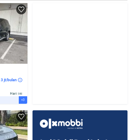
3 jt/bulan
Hari ini
+3