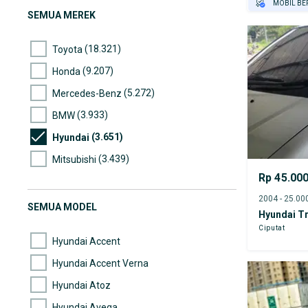
MOBIL BE
SEMUA MEREK
GRATIS AS
TEST DRIV
(18.321)
Toyota
GRATIS BI
(9.207)
Honda
(5.272)
Mercedes-Benz
(3.933)
BMW
(3.651)
Hyundai
(3.439)
Mitsubishi
Rp 45.00
(2.994)
Nissan
(2.672)
Suzuki
SEMUA MODEL
Hyundai Tr
(2.566)
Daihatsu
Ciputat
Hyundai Accent
Hyundai Accent Verna
Hyundai Atoz
Hyundai Avega