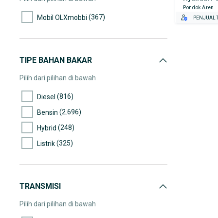
Pondok Aren
(213)
45.000-50.000
(367)
Mobil OLXmobbi
PENJUAL T
(160)
50.000-55.000
(129)
55.000-60.000
(83)
60.000-65.000
TIPE BAHAN BAKAR
(132)
65.000-70.000
Pilih dari pilihan di bawah
(85)
70.000-75.000
(816)
Diesel
(78)
75.000-80.000
(2.696)
Bensin
(74)
80.000-85.000
(248)
Hybrid
(88)
85.000-90.000
(325)
Listrik
(52)
90.000-95.000
(52)
95.000-100.000
(57)
100.000-105.000
TRANSMISI
(51)
105.000-110.000
Pilih dari pilihan di bawah
(38)
110.000-115.000