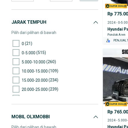
Rp 775.0
JARAK TEMPUH
2024 - 0-5.0
Hyundai P
Pilih dari pilihan di bawah
Pondok Aren
PENJUAL T
(21)
0
(515)
0-5.000
(260)
5.000-10.000
(109)
10.000-15.000
(234)
15.000-20.000
(239)
20.000-25.000
(259)
25.000-30.000
(316)
30.000-35.000
Rp 765.0
MOBIL OLXMOBBI
(233)
35.000-40.000
2024 - 5.000
(210)
40.000-45.000
Hyundai P
Pilih dari pilihan di bawah