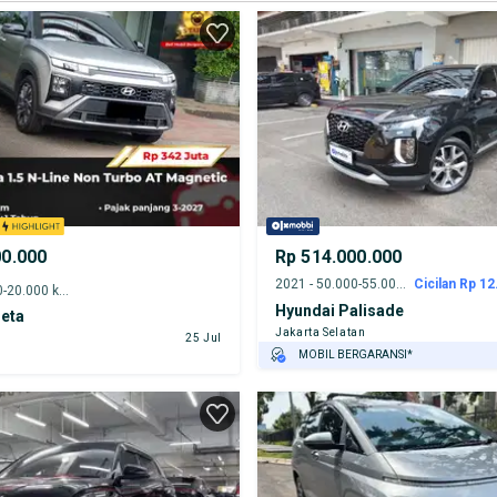
00.000
Rp 514.000.000
2021 - 50.000-55.000 km
Cicilan Rp 12.
2025 - 15.000-20.000 km
Hyundai Palisade
reta
Jakarta Selatan
25 Jul
MOBIL BERGARANSI*
GRATIS ASURANSI 1 TAHUN*
TEST DRIVE DARI RUMAH
GRATIS BIAYA JASA PERAWATAN*