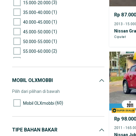
(3)
15.000-20.000
(1)
35.000-40.000
Rp 87.00
(1)
40.000-45.000
Nissan Gra
(1)
45.000-50.000
Ciputat
(1)
50.000-55.000
(2)
55.000-60.000
(8)
60.000-65.000
(14)
65.000-70.000
MOBIL OLXMOBBI
(11)
70.000-75.000
(9)
75.000-80.000
Pilih dari pilihan di bawah
(17)
80.000-85.000
(60)
Mobil OLXmobbi
(31)
85.000-90.000
Rp 98.00
(38)
90.000-95.000
(24)
95.000-100.000
TIPE BAHAN BAKAR
Nissan Ju