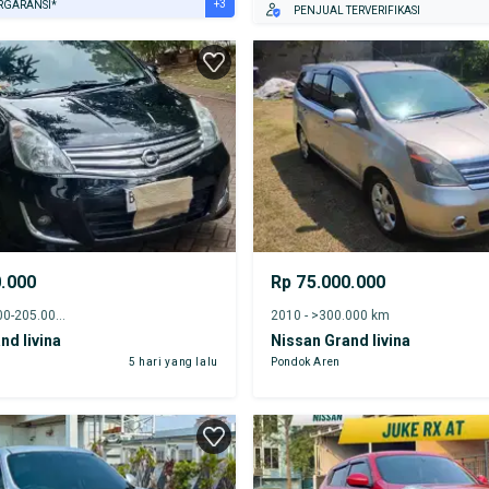
+3
RGARANSI*
PENJUAL TERVERIFIKASI
URANSI 1 TAHUN*
E DARI RUMAH
AYA JASA PERAWATAN*
0.000
Rp 75.000.000
2013 - 200.000-205.000 km
2010 - >300.000 km
nd livina
Nissan Grand livina
5 hari yang lalu
Pondok Aren