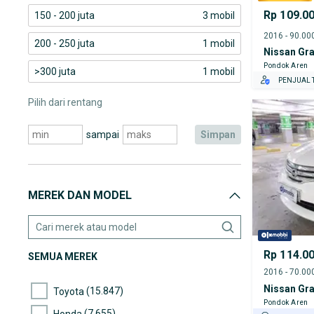
Rp 109.0
150 - 200 juta
3 mobil
200 - 250 juta
1 mobil
Nissan Gra
Pondok Aren
>300 juta
1 mobil
PENJUAL T
Pilih dari rentang
sampai
simpan
MEREK DAN MODEL
Rp 114.0
SEMUA MEREK
Nissan Gra
(15.847)
Toyota
Pondok Aren
(7.655)
Honda