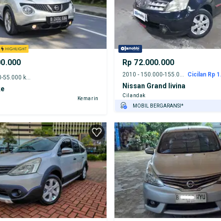
00.000
Rp 72.000.000
2010 - 150.000-155.000 km
Cicilan Rp 1
2012 - 50.000-55.000 km
Nissan Grand livina
ke
Cilandak
Kemarin
MOBIL BERGARANSI*
GRATIS ASURANSI 1 TAHUN*
TEST DRIVE DARI RUMAH
GRATIS BIAYA JASA PERAWATAN*