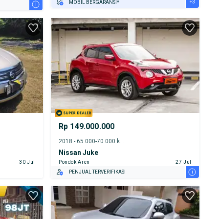
+3
MOBIL BERGARANSI*
i
GRATIS ASURANSI 1 TAHUN*
TEST DRIVE DARI RUMAH
GRATIS BIAYA JASA PERAWATAN*
Rp 149.000.000
2018 - 65.000-70.000 km
Nissan Juke
30 Jul
Pondok Aren
27 Jul
i
PENJUAL TERVERIFIKASI