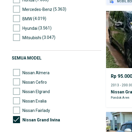
MOBIL BE
GRATIS AS
(5.363)
Mercedes-Benz
TEST DRIV
(4.019)
BMW
GRATIS BI
(3.561)
Hyundai
(3.047)
Mitsubishi
(2.522)
Nissan
(2.311)
Mazda
SEMUA MODEL
(2.305)
Suzuki
Nissan Almera
Rp 95.00
Nissan Cefiro
Nissan Elgrand
Nissan Gra
Pondok Aren
Nissan Evalia
Nissan Fairlady
Nissan Grand livina
Nissan GT-R