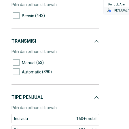
(28)
100.000-105.000
Pilih dari pilihan di bawah
Pondok Aren
PENJUAL T
(26)
105.000-110.000
(443)
Bensin
(24)
110.000-115.000
(37)
115.000-120.000
(17)
120.000-125.000
TRANSMISI
(9)
125.000-130.000
Pilih dari pilihan di bawah
(22)
130.000-135.000
(53)
Manual
(24)
135.000-140.000
(390)
Automatic
(10)
140.000-145.000
(6)
145.000-150.000
(4)
150.000-155.000
TIPE PENJUAL
(15)
155.000-160.000
Pilih dari pilihan di bawah
(11)
160.000-165.000
Individu
160+ mobil
(13)
165.000-170.000