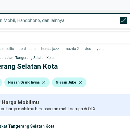
 mobilio
-
ford fiesta
-
honda jazz
-
mazda 2
-
vios
-
yaris
as dalam Tangerang Selatan Kota
erang Selatan Kota
Nissan Grand livina
Nissan Juke
 Harga Mobilmu
 tau harga mobilmu berdasarkan mobil serupa di OLX.
ekat
Tangerang Selatan Kota