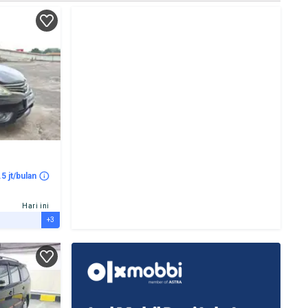
.5 jt/bulan
Hari ini
+3