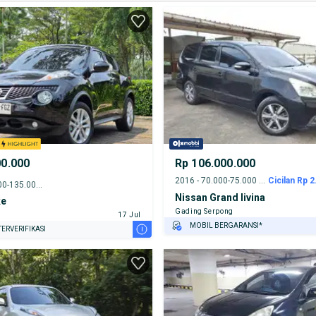
00.000
Rp 106.000.000
2016 - 70.000-75.000 km
Cicilan Rp 2
2012 - 130.000-135.000 km
Nissan Grand livina
ke
Gading Serpong
17 Jul
MOBIL BERGARANSI*
i
ERVERIFIKASI
GRATIS ASURANSI 1 TAHUN*
TEST DRIVE DARI RUMAH
GRATIS BIAYA JASA PERAWATAN*