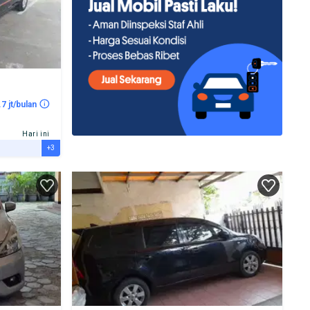
.7 jt/bulan
Hari ini
+3