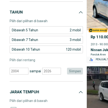
Nissan Juke
TAHUN
Nissan Kicks
Pilih dari pilihan di bawah
Dibawah 5 Tahun
2 mobil
Rp 110.0
Dibawah 7 Tahun
3 mobil
Dibawah 10 Tahun
120 mobil
Nissan Ju
Pondok Aren
Pilih dari rentang
PENJUAL T
sampai
simpan
JARAK TEMPUH
Pilih dari pilihan di bawah