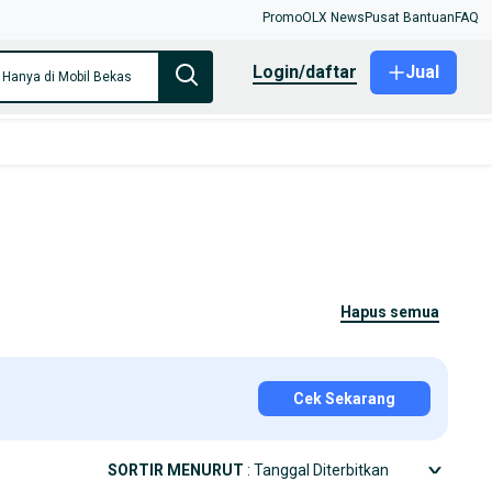
Promo
OLX News
Pusat Bantuan
FAQ
login/daftar
Jual
Hanya di Mobil Bekas
hapus semua
Cek Sekarang
SORTIR MENURUT
: Tanggal Diterbitkan