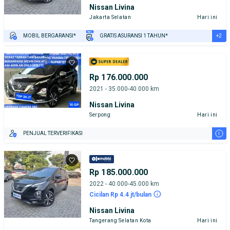
Nissan Livina
Jakarta Selatan
Hari ini
+2
MOBIL BERGARANSI*
GRATIS ASURANSI 1 TAHUN*
TEST DRIVE DARI RUMAH
GRATIS BIAYA JASA PERAWATAN*
Rp 176.000.000
2021 - 35.000-40.000 km
Nissan Livina
Serpong
Hari ini
i
PENJUAL TERVERIFIKASI
Rp 185.000.000
2022 - 40.000-45.000 km
Cicilan Rp 4.4 jt/bulan
Nissan Livina
Tangerang Selatan Kota
Hari ini