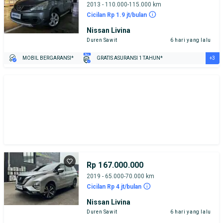
2013 - 110.000-115.000 km
Cicilan Rp 1.9 jt/bulan
Nissan Livina
Duren Sawit
6 hari yang lalu
+3
MOBIL BERGARANSI*
GRATIS ASURANSI 1 TAHUN*
TEST DRIVE DARI RUMAH
GRATIS BIAYA JASA PERAWATAN*
PENJUAL TERVERIFIKASI
Rp 167.000.000
2019 - 65.000-70.000 km
Cicilan Rp 4 jt/bulan
Nissan Livina
Duren Sawit
6 hari yang lalu