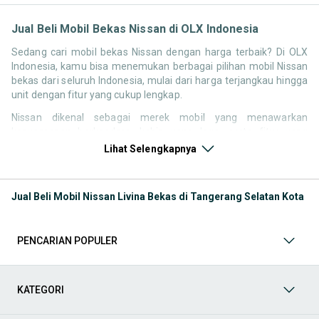
Jual Beli Mobil Bekas Nissan di OLX Indonesia
Sedang cari mobil bekas Nissan dengan harga terbaik? Di OLX
Indonesia, kamu bisa menemukan berbagai pilihan mobil Nissan
bekas dari seluruh Indonesia, mulai dari harga terjangkau hingga
unit dengan fitur yang cukup lengkap.
Nissan dikenal sebagai merek mobil yang menawarkan
kenyamanan berkendara, kabin yang lega, serta fitur yang
kompetitif di kelasnya. Hal ini membuat pencarian seperti mobil
Lihat Selengkapnya
bekas Nissan, harga Nissan bekas, atau Nissan second terbaik
tetap memiliki peminat di Indonesia.
Jual Beli Mobil Nissan Livina Bekas di Tangerang Selatan Kota
Melalui halaman ini, kamu bisa langsung membandingkan
berbagai listing mobil bekas Nissan berdasarkan harga, tahun,
lokasi, hingga tipe kendaraan tanpa perlu berpindah platform.
PENCARIAN POPULER
Model Mobil Bekas Nissan yang Paling Banyak Dicari
Beberapa model Nissan memiliki permintaan yang cukup stabil di
KATEGORI
pasar mobil bekas, baik untuk kebutuhan keluarga maupun
penggunaan harian.