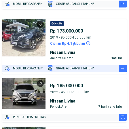
+3
MOBIL BERGARANSI*
GRATIS ASURANSI 1 TAHUN*
TEST DRIVE DARI RUMAH
GRATIS BIAYA JASA PERAWATAN*
PENJUAL TERVERIFIKASI
Rp 173.000.000
2019 - 95.000-100.000 km
Cicilan Rp 4.1 jt/bulan
Nissan Livina
Jakarta Selatan
Hari ini
+2
MOBIL BERGARANSI*
GRATIS ASURANSI 1 TAHUN*
TEST DRIVE DARI RUMAH
GRATIS BIAYA JASA PERAWATAN*
Rp 185.000.000
2022 - 45.000-50.000 km
Nissan Livina
Pondok Aren
7 hari yang lalu
i
PENJUAL TERVERIFIKASI