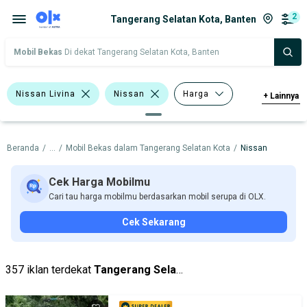
2
Tangerang Selatan Kota, Banten
Mobil Bekas
Di dekat Tangerang Selatan Kota, Banten
Nissan Livina
Nissan
Harga
+
Lainnya
Merek Dan Model
Tahun
Beranda
/
...
/
Mobil Bekas dalam Tangerang Selatan Kota
/
Nissan
Tipe Bodi
Tipe Membership
Cek Harga Mobilmu
Cari tau harga mobilmu berdasarkan mobil serupa di OLX.
Cek Sekarang
357 iklan terdekat
Tangerang Selatan Kota