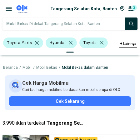
2
Tangerang Selatan Kota, Banten
Mobil Bekas
Di dekat Tangerang Selatan Kota, Banten
Toyota Yaris
Hyundai
Toyota
+
Lainnya
Harga
Merek Dan Model
Tahun
Beranda
/
Mobil
/
Mobil Bekas
/
Mobil Bekas dalam Banten
Tipe Bodi
Tipe Membership
Cek Harga Mobilmu
Cari tau harga mobilmu berdasarkan mobil serupa di OLX.
Cek Sekarang
3.990 iklan terdekat
Tangerang Selatan Kota