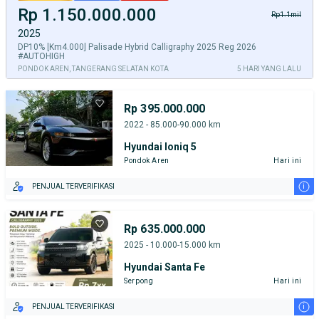
Rp 1.150.000.000
Rp1.1mil
2025
DP10% [Km4.000] Palisade Hybrid Calligraphy 2025 Reg 2026
#AUTOHIGH
PONDOK AREN, TANGERANG SELATAN KOTA
5 HARI YANG LALU
Rp 395.000.000
2022 - 85.000-90.000 km
Hyundai Ioniq 5
Pondok Aren
Hari ini
i
PENJUAL TERVERIFIKASI
Rp 635.000.000
2025 - 10.000-15.000 km
Hyundai Santa Fe
Serpong
Hari ini
i
PENJUAL TERVERIFIKASI