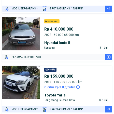
+2
MOBIL BERGARANSI*
GRATIS ASURANSI 1 TAHUN*
TEST DRIVE DARI RUMAH
GRATIS BIAYA JASA PERAWATAN*
Rp 410.000.000
2023 - 60.000-65.000 km
Hyundai Ioniq 5
Serpong
31 Jul
i
PENJUAL TERVERIFIKASI
Rp 159.000.000
2017 - 115.000-120.000 km
Cicilan Rp 3.8 jt/bulan
Toyota Yaris
Tangerang Selatan Kota
Hari ini
+3
MOBIL BERGARANSI*
GRATIS ASURANSI 1 TAHUN*