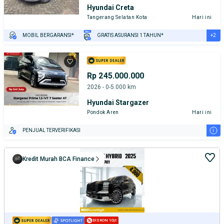
Hyundai Creta
Tangerang Selatan Kota
Hari ini
+2
MOBIL BERGARANSI*
GRATIS ASURANSI 1 TAHUN*
TEST DRIVE DARI RUMAH
GRATIS BIAYA JASA PERAWATAN*
Rp 245.000.000
2026 - 0-5.000 km
Hyundai Stargazer
Pondok Aren
Hari ini
i
PENJUAL TERVERIFIKASI
Kredit Murah BCA Finance
DISKON 10jt