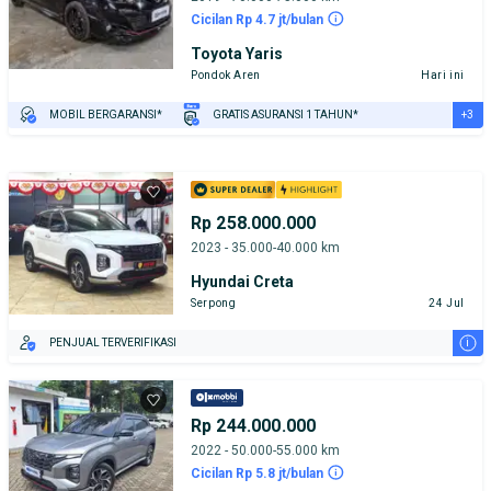
Cicilan Rp 4.7 jt/bulan
Toyota Yaris
Pondok Aren
Hari ini
+3
MOBIL BERGARANSI*
GRATIS ASURANSI 1 TAHUN*
TEST DRIVE DARI RUMAH
GRATIS BIAYA JASA PERAWATAN*
PENJUAL TERVERIFIKASI
Rp 258.000.000
2023 - 35.000-40.000 km
Hyundai Creta
Serpong
24 Jul
i
PENJUAL TERVERIFIKASI
Rp 244.000.000
2022 - 50.000-55.000 km
Cicilan Rp 5.8 jt/bulan