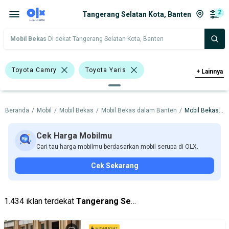
2
Tangerang Selatan Kota, Banten
Mobil Bekas
Di dekat Tangerang Selatan Kota, Banten
Toyota Camry
Toyota Yaris
+
Lainnya
Toyota
Beranda
/
Mobil
/
Mobil Bekas
/
Mobil Bekas dalam Banten
/
Mobil Bekas dalam Tangerang Selatan Kota
Harga
Merek Dan Model
Tahun
Tipe Bodi
Tipe Membership
Cek Harga Mobilmu
Cari tau harga mobilmu berdasarkan mobil serupa di OLX.
Cek Sekarang
1.434 iklan terdekat
Tangerang Selatan Kota