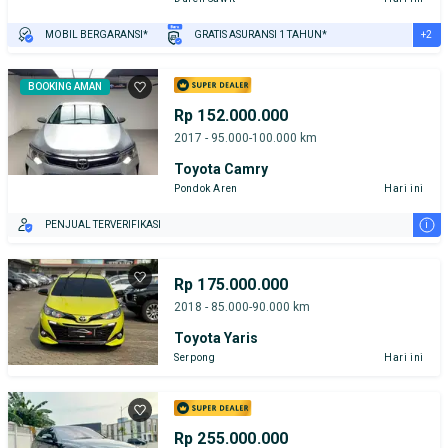
+2
MOBIL BERGARANSI*
GRATIS ASURANSI 1 TAHUN*
TEST DRIVE DARI RUMAH
GRATIS BIAYA JASA PERAWATAN*
BOOKING AMAN
Rp 152.000.000
2017 - 95.000-100.000 km
Toyota Camry
Pondok Aren
Hari ini
i
PENJUAL TERVERIFIKASI
Rp 175.000.000
2018 - 85.000-90.000 km
Toyota Yaris
Serpong
Hari ini
Rp 255.000.000