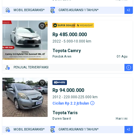
+2
MOBIL BERGARANSI*
GRATIS ASURANSI 1 TAHUN*
TEST DRIVE DARI RUMAH
GRATIS BIAYA JASA PERAWATAN*
Rp 485.000.000
2022 - 5.000-10.000 km
Toyota Camry
Pondok Aren
01 Agu
i
PENJUAL TERVERIFIKASI
Rp 94.000.000
2012 - 220.000-225.000 km
Cicilan Rp 2.2 jt/bulan
Toyota Yaris
Duren Sawit
Hari ini
+2
MOBIL BERGARANSI*
GRATIS ASURANSI 1 TAHUN*