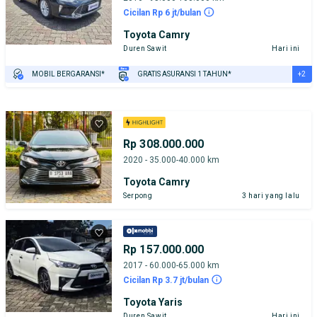
Cicilan Rp 6 jt/bulan
Toyota Camry
Duren Sawit
Hari ini
+2
MOBIL BERGARANSI*
GRATIS ASURANSI 1 TAHUN*
TEST DRIVE DARI RUMAH
GRATIS BIAYA JASA PERAWATAN*
Rp 308.000.000
2020 - 35.000-40.000 km
Toyota Camry
Serpong
3 hari yang lalu
Rp 157.000.000
2017 - 60.000-65.000 km
Cicilan Rp 3.7 jt/bulan
Toyota Yaris
Duren Sawit
Hari ini