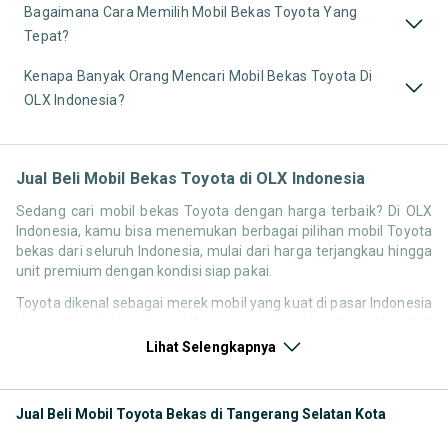
Bagaimana Cara Memilih Mobil Bekas Toyota Yang
Tepat?
Kenapa Banyak Orang Mencari Mobil Bekas Toyota Di
OLX Indonesia?
Jual Beli Mobil Bekas Toyota di OLX Indonesia
Sedang cari mobil bekas Toyota dengan harga terbaik? Di OLX
Indonesia, kamu bisa menemukan berbagai pilihan mobil Toyota
bekas dari seluruh Indonesia, mulai dari harga terjangkau hingga
unit premium dengan kondisi siap pakai.
Toyota dikenal sebagai merek mobil yang kuat di pasar Indonesia
karena daya tahan, kemudahan perawatan, dan nilai jual kembali
yang stabil. Itu sebabnya pencarian seperti
mobil bekas Toyota
,
Lihat Selengkapnya
harga Toyota bekas
, atau
Toyota second terbaik
terus tinggi
setiap waktu.
Jual Beli Mobil Toyota Bekas di Tangerang Selatan Kota
Melalui halaman ini, kamu bisa langsung membandingkan
berbagai listing mobil Toyota bekas berdasarkan harga, tahun,