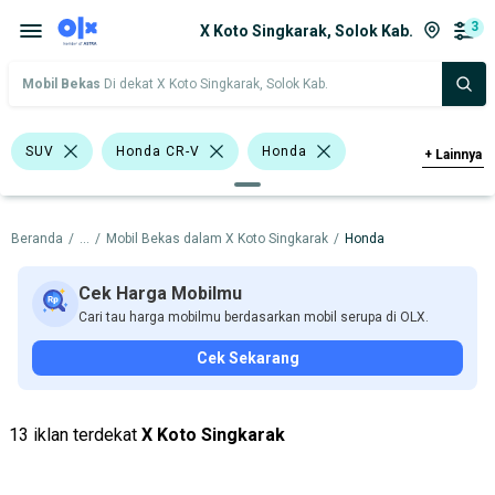
3
X Koto Singkarak, Solok Kab.
Mobil Bekas
Di dekat X Koto Singkarak, Solok Kab.
SUV
Honda CR-V
Honda
+
Lainnya
Harga
Merek Dan Model
Tahun
Beranda
/
...
/
Mobil Bekas dalam X Koto Singkarak
/
Honda
Tipe Bodi
Tipe Membership
Cek Harga Mobilmu
Cari tau harga mobilmu berdasarkan mobil serupa di OLX.
Cek Sekarang
13 iklan terdekat
X Koto Singkarak