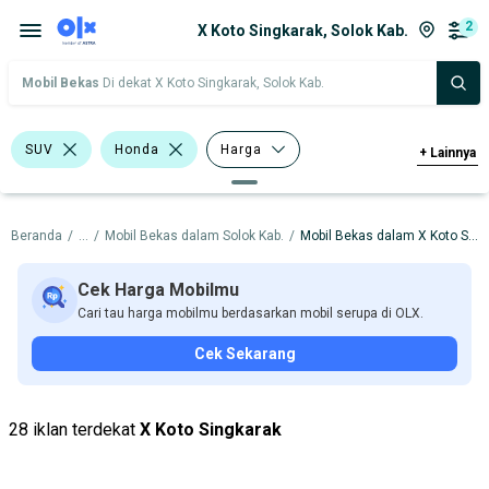
2
X Koto Singkarak, Solok Kab.
Mobil Bekas
Di dekat X Koto Singkarak, Solok Kab.
SUV
Honda
Harga
+
Lainnya
Merek Dan Model
Tahun
Beranda
/
...
/
Mobil Bekas dalam Solok Kab.
/
Mobil Bekas dalam X Koto Singkarak
Tipe Bodi
Tipe Membership
Cek Harga Mobilmu
Cari tau harga mobilmu berdasarkan mobil serupa di OLX.
Cek Sekarang
28 iklan terdekat
X Koto Singkarak