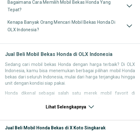
Bagaimana Cara Memilih Mobil Bekas Honda Yang
Tepat?
Kenapa Banyak Orang Mencari Mobil Bekas Honda Di
OLX Indonesia?
Jual Beli Mobil Bekas Honda di OLX Indonesia
Sedang cari mobil bekas Honda dengan harga terbaik? Di OLX
Indonesia, kamu bisa menemukan berbagai pilihan mobil Honda
bekas dari seluruh Indonesia, mulai dari harga terjangkau hingga
unit dengan kondisi siap pakai.
Honda dikenal sebagai salah satu merek mobil favorit di
Indonesia karena desainnya yang modern, performa mesin yang
responsif, serta kenyamanan berkendara. Tidak heran jika
Lihat Selengkapnya
pencarian seperti mobil bekas Honda, harga Honda bekas, atau
Honda second terbaik terus tinggi setiap waktu.
Jual Beli Mobil Honda Bekas di X Koto Singkarak
Melalui halaman ini, kamu bisa langsung membandingkan
berbagai listing mobil bekas Honda berdasarkan harga, tahun,