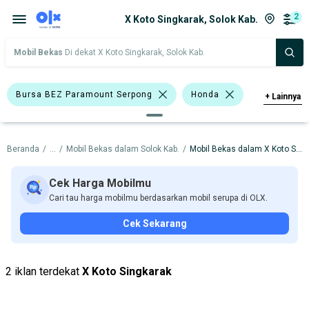
2
X Koto Singkarak, Solok Kab.
Mobil Bekas
Di dekat X Koto Singkarak, Solok Kab.
Bursa BEZ Paramount Serpong
Honda
+
Lainnya
Harga
Merek Dan Model
Tahun
Beranda
/
...
/
Mobil Bekas dalam Solok Kab.
/
Mobil Bekas dalam X Koto Singkarak
Tipe Bodi
Tipe Membership
Cek Harga Mobilmu
Cari tau harga mobilmu berdasarkan mobil serupa di OLX.
Cek Sekarang
2 iklan terdekat
X Koto Singkarak