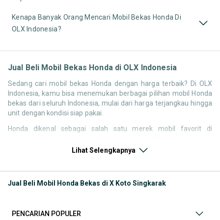
Kenapa Banyak Orang Mencari Mobil Bekas Honda Di
OLX Indonesia?
Jual Beli Mobil Bekas Honda di OLX Indonesia
Sedang cari mobil bekas Honda dengan harga terbaik? Di OLX
Indonesia, kamu bisa menemukan berbagai pilihan mobil Honda
bekas dari seluruh Indonesia, mulai dari harga terjangkau hingga
unit dengan kondisi siap pakai.
Honda dikenal sebagai salah satu merek mobil favorit di
Indonesia karena desainnya yang modern, performa mesin yang
responsif, serta kenyamanan berkendara. Tidak heran jika
Lihat Selengkapnya
pencarian seperti mobil bekas Honda, harga Honda bekas, atau
Honda second terbaik terus tinggi setiap waktu.
Jual Beli Mobil Honda Bekas di X Koto Singkarak
Melalui halaman ini, kamu bisa langsung membandingkan
berbagai listing mobil bekas Honda berdasarkan harga, tahun,
lokasi, hingga tipe kendaraan tanpa perlu berpindah platform.
PENCARIAN POPULER