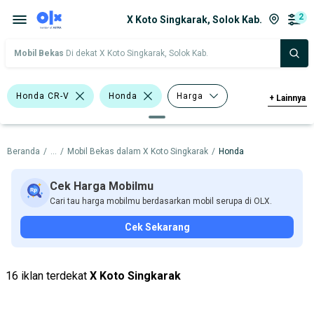
2
X Koto Singkarak, Solok Kab.
Mobil Bekas
Di dekat X Koto Singkarak, Solok Kab.
Honda CR-V
Honda
Harga
+
Lainnya
Merek Dan Model
Tahun
Beranda
/
...
/
Mobil Bekas dalam X Koto Singkarak
/
Honda
Tipe Bodi
Tipe Membership
Cek Harga Mobilmu
Cari tau harga mobilmu berdasarkan mobil serupa di OLX.
Cek Sekarang
16 iklan terdekat
X Koto Singkarak