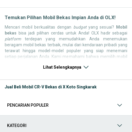
Temukan Pilihan Mobil Bekas Impian Anda di OLX!
Mencari mobil berkualitas dengan
budget
yang sesuai?
Mobil
bekas
bisa jadi pilihan cerdas untuk Anda! OLX hadir sebagai
platform
terdepan yang memudahkan Anda menemukan
beragam mobil bekas terbaik, mulai dari kendaraan pribadi yang
terawat hingga model-model populer yang siap menemani
setiap perjalanan Anda. Kami memahami bahwa memilih mobil
bekas butuh kepercayaan, oleh karena itu OLX menyediakan
Lihat Selengkapnya
ribuan daftar dari penjual terpercaya di seluruh Indonesia.
Jelajahi sekarang dan temukan mobil bekas yang paling sesuai
dengan gaya hidup, kebutuhan, dan
budget
Anda!
Jual Beli Mobil CR-V Bekas di X Koto Singkarak
Memilih
mobil bekas
yang tepat tentu bukan perkara mudah.
Apakah Anda mencari mobil keluarga yang luas, SUV yang
tangguh untuk petualangan, sedan yang elegan untuk tampilan
PENCARIAN POPULER
berkelas, atau mobil kota yang irit dan lincah? Di OLX, Anda akan
menemukan berbagai pilihan mobil bekas dari berbagai merek
dan tipe. Kami hadir untuk memastikan pengalaman jual beli
mobil bekas Anda berjalan lancar, efisien, dan menyenangkan.
KATEGORI
Yuk, lihat berbagai penawaran mobil bekas yang bisa