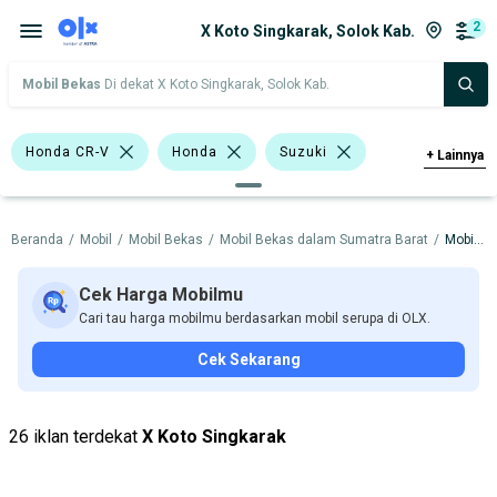
2
X Koto Singkarak, Solok Kab.
Mobil Bekas
Di dekat X Koto Singkarak, Solok Kab.
Honda CR-V
Honda
Suzuki
+
Lainnya
Harga
Merek Dan Model
Tahun
Beranda
/
Mobil
/
Mobil Bekas
/
Mobil Bekas dalam Sumatra Barat
/
Mobil Bekas dalam Solok Kab.
Tipe Bodi
Tipe Membership
Cek Harga Mobilmu
Cari tau harga mobilmu berdasarkan mobil serupa di OLX.
Cek Sekarang
26 iklan terdekat
X Koto Singkarak