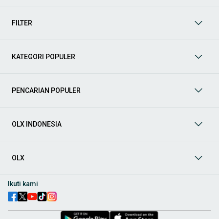
mendukung mobilitas Anda sekarang juga! Berikut adalah
kategori lainnya yang bisa Anda temukan:
FILTER
Mobil
: Temukan berbagai pilihan mobil berkualitas dan
terpercaya di OLX! Dapatkan penawaran terbaik untuk
berbagai jenis mobil baru maupun bekas dengan kondisi
KATEGORI POPULER
prima dan riwayat yang jelas. Mulai dari Honda, Toyota,
Suzuki, hingga Mitsubishi, tersedia berbagai model MPV, SUV,
Sedan, dan lainnya.
PENCARIAN POPULER
Aksesoris Mobil
: Lengkapi tampilan dan fungsionalitas mobil
Anda dengan
aksesoris mobil
terbaik dari OLX! Temukan
beragam pilihan produk berkualitas tinggi, mulai dari
aksesoris interior seperti sarung jok dan karpet, hingga
OLX INDONESIA
aksesoris eksterior seperti
body kit
dan
roof rack
.
Audio Mobil
: Nikmati perjalanan Anda dengan pengalaman
audio terbaik bersama
audio mobil
dari OLX! Tersedia
OLX
berbagai pilihan
head unit
, speaker, amplifier, subwoofer,
hingga instalasi audio profesional. Cocok untuk Anda yang
ingin meningkatkan kualitas suara dalam kabin
mobil
,
Ikuti kami
menjadikan setiap perjalanan lebih menyenangkan.
Spare Part Mobil
: Jaga performa
mobil
Anda dengan
spare
part mobil
original dan berkualitas dari OLX! Temukan
berbagai komponen penting mulai dari filter oli, kampas rem,