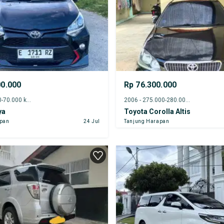
00.000
Rp 76.300.000
2021 - 65.000-70.000 km
2006 - 275.000-280.000 km
ya
Toyota Corolla Altis
apan
24 Jul
Tanjung Harapan