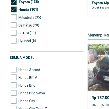
(138)
Toyota
Toyota Al
Lubuk Begal
(101)
Honda
(35)
Mitsubishi
(28)
Daihatsu
(11)
Suzuki
Menampilkan
(6)
Hyundai
(4)
Nissan
(3)
Ford
SEMUA MODEL
(2)
Chevrolet
Honda Accord
Honda BR-V
Honda Brio
Honda Brio Satya
Rp 137.0
Honda City
Honda City Type-Z