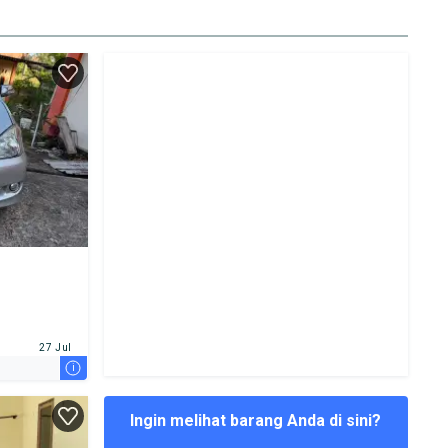
27 Jul
i
Ingin melihat barang Anda di sini?