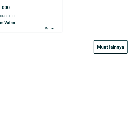
0.000
2017 - 105.000-110.000 km
os Valco
Kemarin
muat lainnya