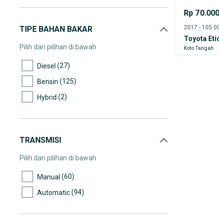
(8)
Rp 70.00
60.000-65.000
(11)
65.000-70.000
TIPE BAHAN BAKAR
Toyota Eti
(4)
70.000-75.000
Pilih dari pilihan di bawah
Koto Tangah
(10)
75.000-80.000
(27)
Diesel
(4)
80.000-85.000
(125)
Bensin
(8)
85.000-90.000
(2)
Hybrid
(10)
90.000-95.000
(3)
95.000-100.000
(3)
100.000-105.000
TRANSMISI
(6)
105.000-110.000
Pilih dari pilihan di bawah
(4)
110.000-115.000
(60)
Manual
(3)
115.000-120.000
(94)
Automatic
(5)
120.000-125.000
(3)
125.000-130.000