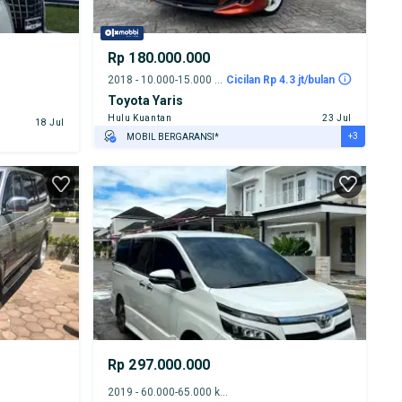
Rp 180.000.000
2018 - 10.000-15.000 km
Cicilan Rp 4.3 jt/bulan
Toyota Yaris
Hulu Kuantan
23 Jul
18 Jul
+3
MOBIL BERGARANSI*
GRATIS ASURANSI 1 TAHUN*
TEST DRIVE DARI RUMAH
GRATIS BIAYA JASA PERAWATAN*
Rp 297.000.000
2019 - 60.000-65.000 km