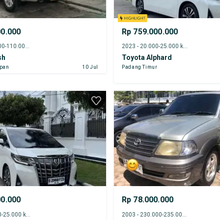
00.000
Rp 759.000.000
2012 - 105.000-110.000 km
2023 - 20.000-25.000 km
sh
Toyota Alphard
apan
10 Jul
Padang Timur
00.000
Rp 78.000.000
2023 - 20.000-25.000 km
2003 - 230.000-235.000 km