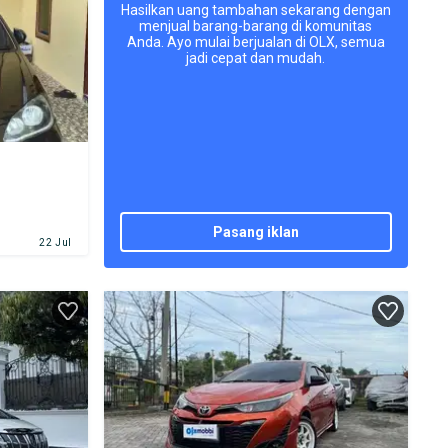
Hasilkan uang tambahan sekarang dengan
menjual barang-barang di komunitas
Anda. Ayo mulai berjualan di OLX, semua
jadi cepat dan mudah.
pasang iklan
22 Jul