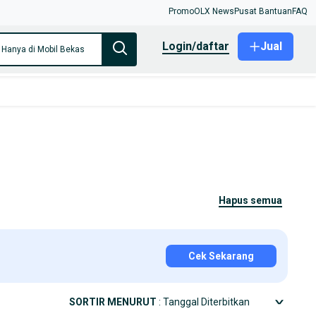
Promo
OLX News
Pusat Bantuan
FAQ
login/daftar
Jual
Hanya di Mobil Bekas
hapus semua
Cek Sekarang
SORTIR MENURUT
: Tanggal Diterbitkan