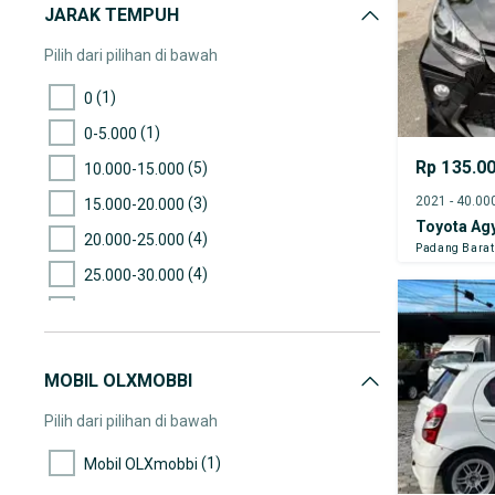
JARAK TEMPUH
Pilih dari pilihan di bawah
(1)
0
(1)
0-5.000
Rp 135.0
(5)
10.000-15.000
(3)
15.000-20.000
Toyota Ag
(4)
20.000-25.000
Padang Barat
(4)
25.000-30.000
(1)
30.000-35.000
(3)
35.000-40.000
MOBIL OLXMOBBI
(3)
40.000-45.000
(8)
45.000-50.000
Pilih dari pilihan di bawah
(4)
50.000-55.000
(1)
Mobil OLXmobbi
(1)
55.000-60.000