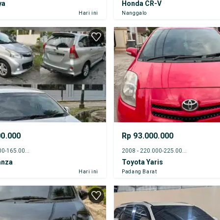
ya
Honda CR-V
Hari ini
Nanggalo
00.000
Rp 93.000.000
2012 - 160.000-165.000 km
2008 - 220.000-225.000 km
anza
Toyota Yaris
Hari ini
Padang Barat