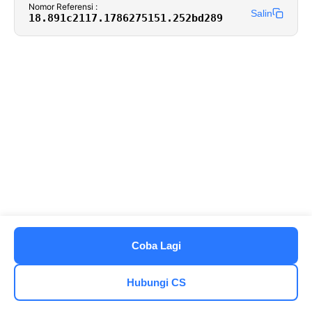
Nomor Referensi :
Salin
18.891c2117.1786275151.252bd289
Coba Lagi
Hubungi CS