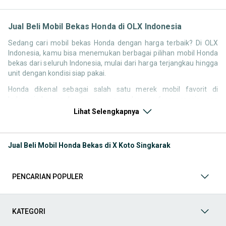
Jual Beli Mobil Bekas Honda di OLX Indonesia
Sedang cari mobil bekas Honda dengan harga terbaik? Di OLX
Indonesia, kamu bisa menemukan berbagai pilihan mobil Honda
bekas dari seluruh Indonesia, mulai dari harga terjangkau hingga
unit dengan kondisi siap pakai.
Honda dikenal sebagai salah satu merek mobil favorit di
Indonesia karena desainnya yang modern, performa mesin yang
responsif, serta kenyamanan berkendara. Tidak heran jika
Lihat Selengkapnya
pencarian seperti mobil bekas Honda, harga Honda bekas, atau
Honda second terbaik terus tinggi setiap waktu.
Jual Beli Mobil Honda Bekas di X Koto Singkarak
Melalui halaman ini, kamu bisa langsung membandingkan
berbagai listing mobil bekas Honda berdasarkan harga, tahun,
lokasi, hingga tipe kendaraan tanpa perlu berpindah platform.
PENCARIAN POPULER
Model Mobil Bekas Honda yang Paling Banyak Dicari
Beberapa model Honda memiliki permintaan tinggi di pasar
KATEGORI
mobil bekas karena kombinasi desain, performa, dan