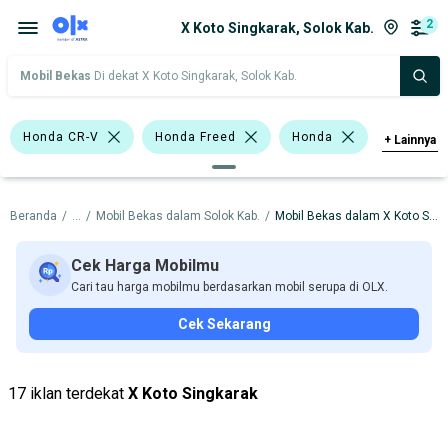
2
X Koto Singkarak, Solok Kab.
Mobil Bekas
Di dekat X Koto Singkarak, Solok Kab.
Honda CR-V
Honda Freed
Honda
+
Lainnya
Harga
Merek Dan Model
Tahun
Beranda
/
...
/
Mobil Bekas dalam Solok Kab.
/
Mobil Bekas dalam X Koto Singkarak
Tipe Bodi
Tipe Membership
Cek Harga Mobilmu
Cari tau harga mobilmu berdasarkan mobil serupa di OLX.
Cek Sekarang
17 iklan terdekat
X Koto Singkarak