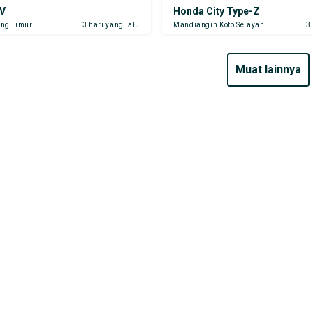
V
Honda City Type-Z
ng Timur
3 hari yang lalu
Mandiangin Koto Selayan
3
muat lainnya