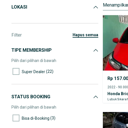
Menampilkan
LOKASI
Filter
hapus semua
TIPE MEMBERSHIP
Pilih dari pilihan di bawah
(22)
Super Dealer
Rp 157.0
Honda Brio
STATUS BOOKING
Lubuk Sikara
Pilih dari pilihan di bawah
(3)
Bisa di-Booking