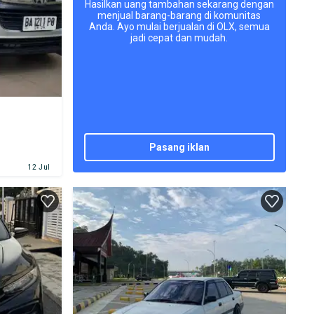
Hasilkan uang tambahan sekarang dengan
menjual barang-barang di komunitas
Anda. Ayo mulai berjualan di OLX, semua
jadi cepat dan mudah.
pasang iklan
12 Jul