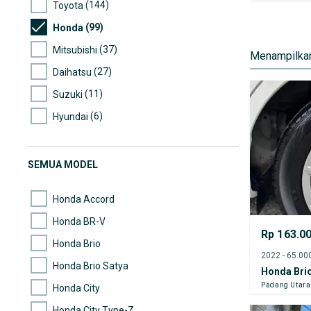
(144)
Toyota
(99)
Honda
(37)
Mitsubishi
Menampilkan
(27)
Daihatsu
(11)
Suzuki
(6)
Hyundai
(4)
Nissan
(3)
Ford
SEMUA MODEL
(2)
Chevrolet
Honda Accord
Honda BR-V
Rp 163.0
Honda Brio
Honda Brio Satya
Honda Bri
Padang Utara
Honda City
Honda City Type-Z