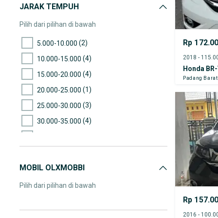
JARAK TEMPUH
Pilih dari pilihan di bawah
Rp 172.0
(2)
5.000-10.000
(4)
10.000-15.000
Honda BR-
(4)
15.000-20.000
Padang Barat
(1)
20.000-25.000
(3)
25.000-30.000
(4)
30.000-35.000
(3)
35.000-40.000
(1)
40.000-45.000
MOBIL OLXMOBBI
(2)
45.000-50.000
(1)
50.000-55.000
Pilih dari pilihan di bawah
(6)
Rp 157.0
55.000-60.000
(1)
60.000-65.000