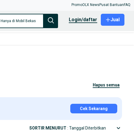
Promo
OLX News
Pusat Bantuan
FAQ
login/daftar
Jual
Hanya di Mobil Bekas
hapus semua
Cek Sekarang
SORTIR MENURUT
: Tanggal Diterbitkan