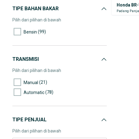
Honda BR-
(5)
65.000-70.000
TIPE BAHAN BAKAR
Padang Panja
(1)
70.000-75.000
Pilih dari pilihan di bawah
(7)
75.000-80.000
(99)
Bensin
(2)
80.000-85.000
(9)
85.000-90.000
(10)
90.000-95.000
TRANSMISI
(1)
95.000-100.000
Pilih dari pilihan di bawah
(1)
100.000-105.000
(21)
Manual
(3)
105.000-110.000
(78)
Automatic
(4)
110.000-115.000
(2)
115.000-120.000
(4)
120.000-125.000
TIPE PENJUAL
(1)
125.000-130.000
Pilih dari pilihan di bawah
(3)
130.000-135.000