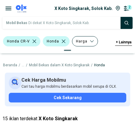
2
X Koto Singkarak, Solok Kab.
Mobil Bekas
Di dekat X Koto Singkarak, Solok Kab.
Honda CR-V
Honda
Harga
+
Lainnya
Merek Dan Model
Tahun
Beranda
/
...
/
Mobil Bekas dalam X Koto Singkarak
/
Honda
Tipe Bodi
Tipe Membership
Cek Harga Mobilmu
Cari tau harga mobilmu berdasarkan mobil serupa di OLX.
Cek Sekarang
15 iklan terdekat
X Koto Singkarak