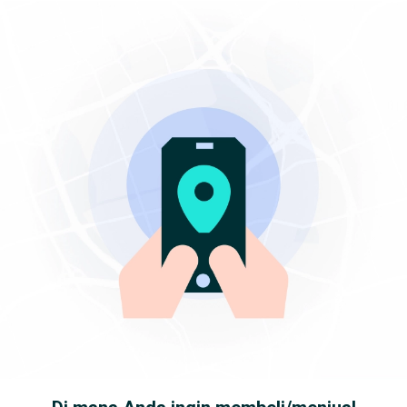
Pusatnya Nge-Deal
unduh
Download OLX App
Jakarta Selatan, Jakarta D.K.I.
Cari