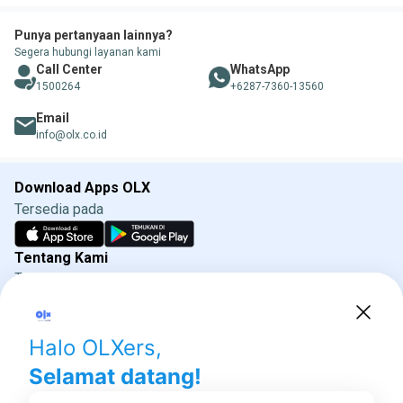
Punya pertanyaan lainnya?
Segera hubungi layanan kami
Call Center
WhatsApp
1500264
+6287-7360-13560
Email
info@olx.co.id
Download Apps OLX
Tersedia pada
Tentang Kami
Tentang OLX
Syarat & Ketentuan
Kebijakan Privasi
Kebijakan Iklan OLX
Direktorat Jenderal Perlindungan Konsumen dan
Tertib Niaga
Kementrian Perdagangan 085311111010 (WhatsApp)
Social media OLX