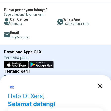
Punya pertanyaan lainnya?
Segera hubungi layanan kami
Call Center
WhatsApp
1500264
+6287-7360-13560
Email
info@olx.co.id
Download Apps OLX
Tersedia pada
Tentang Kami
Tentang OLX
Syarat & Ketentuan
Kebijakan Privasi
Kebijakan Iklan OLX
Direktorat Jenderal Perlindungan Konsumen dan
Tertib Niaga
Kementrian Perdagangan 085311111010 (WhatsApp)
Social media OLX