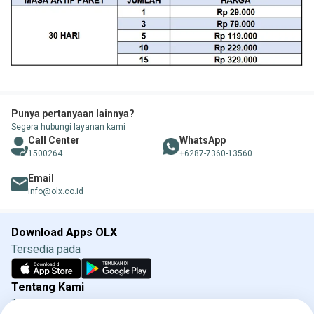
Punya pertanyaan lainnya?
Segera hubungi layanan kami
Call Center
WhatsApp
1500264
+6287-7360-13560
Email
info@olx.co.id
Download Apps OLX
Tersedia pada
Tentang Kami
Tentang OLX
Syarat & Ketentuan