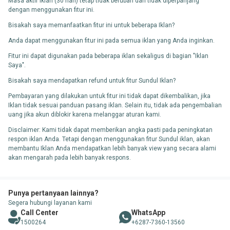
Masa aktif Iklan (30 hari) tetap tidak berubah dan tidak diperpanjang
dengan menggunakan fitur ini.
Bisakah saya memanfaatkan fitur ini untuk beberapa Iklan?
Anda dapat menggunakan fitur ini pada semua iklan yang Anda inginkan.
Fitur ini dapat digunakan pada beberapa iklan sekaligus di bagian "Iklan
Saya".
Bisakah saya mendapatkan refund untuk fitur Sundul Iklan?
Pembayaran yang dilakukan untuk fitur ini tidak dapat dikembalikan, jika
Iklan tidak sesuai panduan pasang iklan. Selain itu, tidak ada pengembalian
uang jika akun diblokir karena melanggar aturan kami.
Disclaimer: Kami tidak dapat memberikan angka pasti pada peningkatan
respon iklan Anda. Tetapi dengan menggunakan fitur Sundul iklan, akan
membantu Iklan Anda mendapatkan lebih banyak view yang secara alami
akan mengarah pada lebih banyak respons.
Punya pertanyaan lainnya?
Segera hubungi layanan kami
Call Center
WhatsApp
1500264
+6287-7360-13560