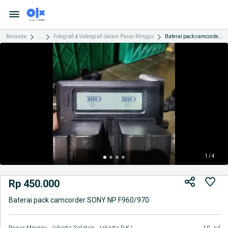
Beranda
...
Fotografi & Videografi dalam Pasar Minggu
Baterai pack camcorder SONY NP F960/970
1 / 4
Rp 450.000
Baterai pack camcorder SONY NP F960/970