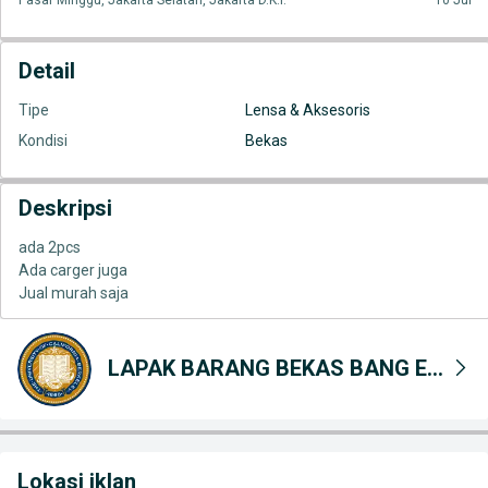
Pasar Minggu, Jakarta Selatan, Jakarta D.K.I.
10 Jul
Detail
Tipe
Lensa & Aksesoris
Kondisi
Bekas
Deskripsi
ada 2pcs
Ada carger juga
Jual murah saja
LAPAK BARANG BEKAS BANG EMAN 2
Lokasi iklan