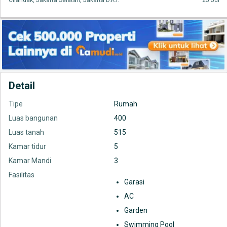
Cilandak, Jakarta Selatan, Jakarta D.K.I.
25 Jul
Detail
Tipe
Rumah
Luas bangunan
400
Luas tanah
515
Kamar tidur
5
Kamar Mandi
3
Fasilitas
Garasi
AC
Garden
Swimming Pool