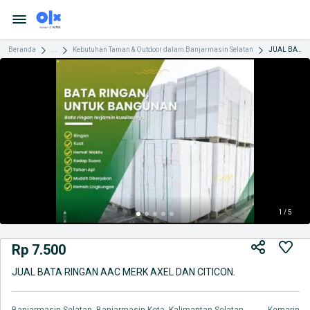
Beranda
...
Kebutuhan Taman & Outdoor dalam Banjarmasin Selatan
JUAL BATA RINGAN AAC MERK AXEL DAN CITICON.
1 / 5
Rp 7.500
JUAL BATA RINGAN AAC MERK AXEL DAN CITICON.