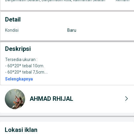
Banjarmasin Selatan, Banjarmasin Kota, Kalimantan Selatan
Kemarin
Detail
Kondisi
Baru
Deskripsi
Tersedia ukuran :
- 60*20* tebal 10cm.
- 60*20* tebal 7,5cm.
...
Selengkapnya
AHMAD RHIJAL
Lokasi iklan