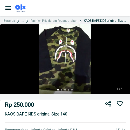
Beranda
...
Fashion Pria dalam Pesanggrahan
KAOS BAPE KIDS original Size 140
1 / 5
Rp 250.000
KAOS BAPE KIDS original Size 140