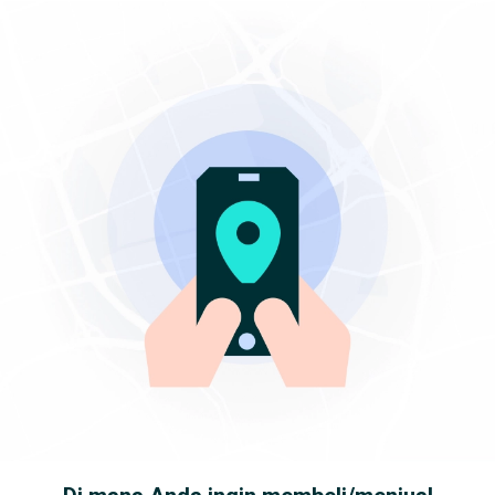
Beranda
...
Handphone dalam Pancoran
Samsung dalam Pancoran
LIAT DUL!!! beli fold 6 s26 Samsung s25 s24 ultra 7 cod langsung tmpt
1 / 1
Rp 18.000.000
LIAT DUL!!! beli fold 6 s26 Samsung s25 s24 ultra 7 cod langsung
tmpt