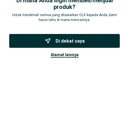
Di mana Anda ingin membeli/menjual
produk?
Untuk menikmati semua yang ditawarkan OLX kepada Anda, kami
Pancoran, Jakarta Selatan, Jakarta D.K.I.
17 Jul
harus tahu di mana mencarinya.
Detail
di dekat saya
Merek
Samsung
Kondisi
Bekas
alamat lainnya
Deskripsi
Sesuai iklan saya mencari dan siap membeli juga menjual ya gan
Tipe iphone 16 14 15 13 pro max 12 pro max 11 pro x xs xs max 11
pro max xr 7+ 8+ garansi inter n ibox
...
Selengkapnya