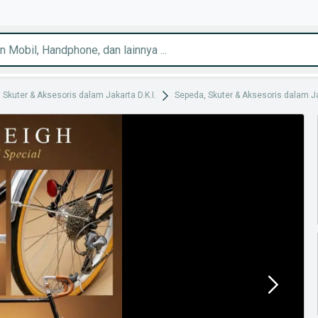
 Skuter & Aksesoris dalam Jakarta D.K.I.
Sepeda, Skuter & Aksesoris dalam J