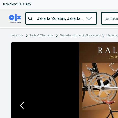
Download OLX App
Beranda
Hobi & Olahraga
Sepeda, Skuter & Aksesoris
Sepeda,