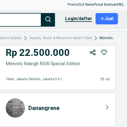
Promo
OLX News
Pusat Bantuan
FAQ
login/daftar
Jual
akarta Selatan
Sepeda, Skuter & Aksesoris dalam Tebet
Minivelo Raleigh RSW Special Edition
Rp 22.500.000
Minivelo Raleigh RSW Special Edition
Tebet, Jakarta Selatan, Jakarta D.K.I.
28 Jul
Danangrene