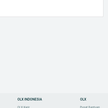
OLX INDONESIA
OLX
OLX Karir
Pusat Bantuan