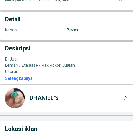
Marpoyan Damai, Pekanbaru Kota, Riau
22 Jul
Detail
Kondisi
Bekas
Deskripsi
Di Jual
Lemari / Etalaase / Rak Rokok Jualan
Ukuran
...
Selengkapnya
DHANIEL'S
Lokasi iklan