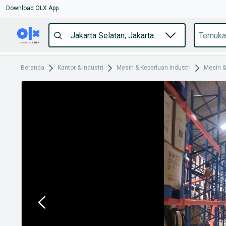
Download OLX App
Beranda
Kantor & Industri
Mesin & Keperluan Industri
Mesin &