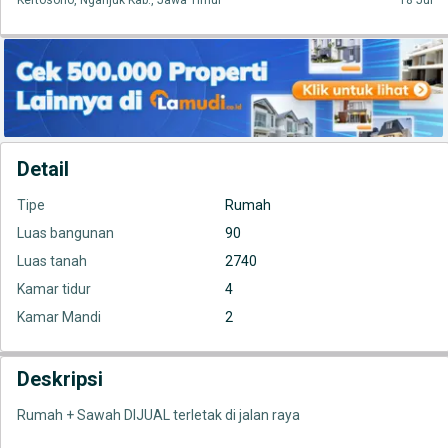
Kertosono, Nganjuk Kab., Jawa Timur
18 Jul
Detail
Tipe
Rumah
Luas bangunan
90
Luas tanah
2740
Kamar tidur
4
Kamar Mandi
2
Deskripsi
Rumah + Sawah DIJUAL terletak di jalan raya