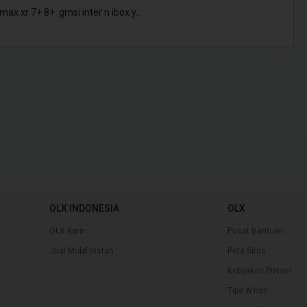
ax xr 7+ 8+ grnsi inter n ibox y
...
OLX INDONESIA
OLX
OLX Karir
Pusat Bantuan
Jual Mobil Instan
Peta Situs
Kebijakan Privasi
Tips Aman