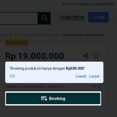
Promo
OLX News
Pusat Bantuan
FAQ
login/daftar
Jual
karsa
Samsung dalam Jagakarsa
Terima Hp baru seken samsung fold 7 6 berikut tipe lain samsung ya cod
Rp 19.000.000
Terima Hp baru seken samsung fold 7 6 berikut tipe
"
Booking produk ini hanya dengan
Rp500.000
"
lain samsung ya cod
1
/
3
Lewati
Lanjut
Jagakarsa, Jakarta Selatan, Jakarta D.K.I.
06 Jul
Booking