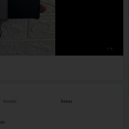
1 / 4
Kondisi
Bekas
gan