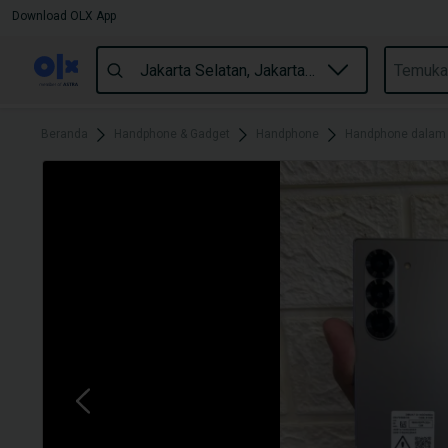
Download OLX App
Beranda
Handphone & Gadget
Handphone
Handphone dalam J