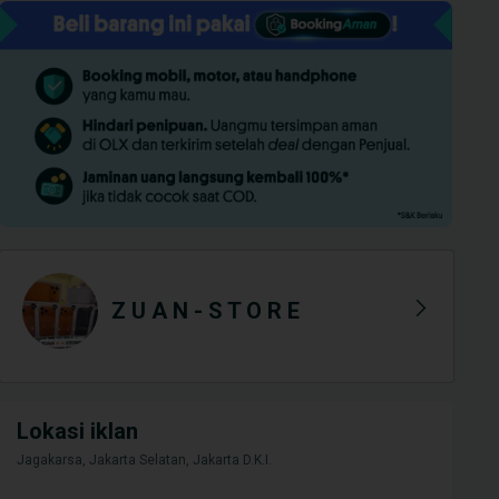
Z U A N - S T O R E
Lokasi iklan
Jagakarsa, Jakarta Selatan, Jakarta D.K.I.